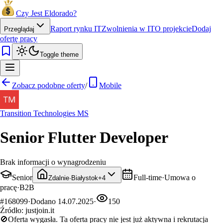
Czy Jest Eldorado?
Raport rynku IT
Zwolnienia w IT
O projekcie
Dodaj
Przeglądaj
ofertę pracy
Toggle theme
Zobacz podobne oferty
/
Mobile
Transition Technologies MS
Senior Flutter Developer
Brak informacji o wynagrodzeniu
Senior
Full-time
·
Umowa o
Zdalnie
·
Białystok
+
4
pracę
·
B2B
#
168099
·
Dodano
14.07.2025
·
150
Źródło:
justjoin.it
🚫
Oferta wygasła.
Ta oferta pracy nie jest już aktywna i rekrutacja