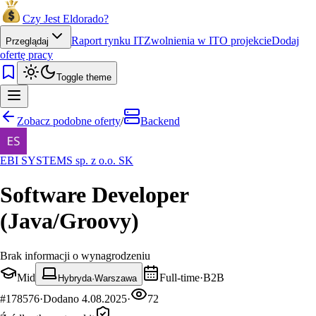
Czy Jest Eldorado?
Raport rynku IT
Zwolnienia w IT
O projekcie
Dodaj
Przeglądaj
ofertę pracy
Toggle theme
Zobacz podobne oferty
/
Backend
EBI SYSTEMS sp. z o.o. SK
Software Developer
(Java/Groovy)
Brak informacji o wynagrodzeniu
Mid
Full-time
·
B2B
Hybryda
·
Warszawa
#
178576
·
Dodano
4.08.2025
·
72