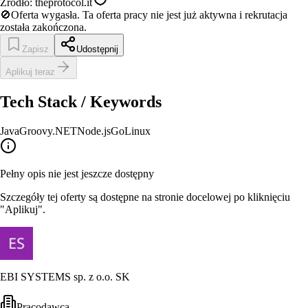
Źródło:
theprotocol.it
🚫
Oferta wygasła.
Ta oferta pracy nie jest już aktywna i rekrutacja
została zakończona.
Zapisz
Udostępnij
Aplikuj teraz
Tech Stack / Keywords
Java
Groovy
.NET
Node.js
Go
Linux
Pełny opis nie jest jeszcze dostępny
Szczegóły tej oferty są dostępne na stronie docelowej po kliknięciu
"Aplikuj".
EBI SYSTEMS sp. z o.o. SK
Pracodawca