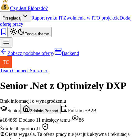
Czy Jest Eldorado?
Raport rynku IT
Zwolnienia w IT
O projekcie
Dodaj
Przeglądaj
ofertę pracy
Toggle theme
Zobacz podobne oferty
/
Backend
Team Connect Sp. z o.o.
Senior .Net z Optimizely DXP
Brak informacji o wynagrodzeniu
Senior
Full-time
·
B2B
Zdalnie
·
Poznań
#
184869
·
Dodano
11 miesięcy temu
·
86
Źródło:
theprotocol.it
🚫
Oferta wygasła.
Ta oferta pracy nie jest już aktywna i rekrutacja