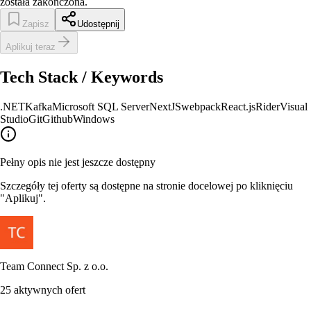
została zakończona.
Zapisz
Udostępnij
Aplikuj teraz
Tech Stack / Keywords
.NET
Kafka
Microsoft SQL Server
NextJS
webpack
React.js
Rider
Visual
Studio
Git
Github
Windows
Pełny opis nie jest jeszcze dostępny
Szczegóły tej oferty są dostępne na stronie docelowej po kliknięciu
"Aplikuj".
Team Connect Sp. z o.o.
25
aktywnych ofert