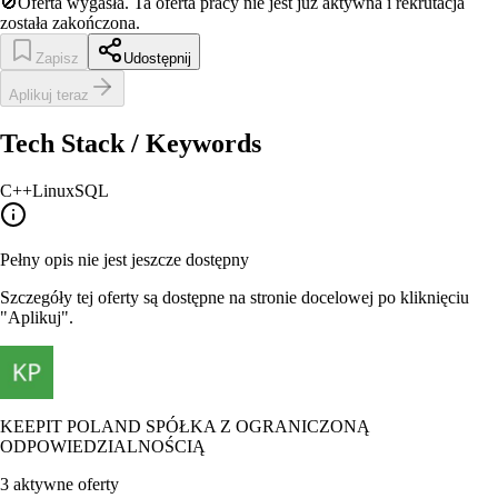
🚫
Oferta wygasła.
Ta oferta pracy nie jest już aktywna i rekrutacja
została zakończona.
Zapisz
Udostępnij
Aplikuj teraz
Tech Stack / Keywords
C++
Linux
SQL
Pełny opis nie jest jeszcze dostępny
Szczegóły tej oferty są dostępne na stronie docelowej po kliknięciu
"Aplikuj".
KEEPIT POLAND SPÓŁKA Z OGRANICZONĄ
ODPOWIEDZIALNOŚCIĄ
3
aktywne oferty