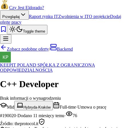
Czy Jest Eldorado?
Raport rynku IT
Zwolnienia w IT
O projekcie
Dodaj
Przeglądaj
ofertę pracy
Toggle theme
Zobacz podobne oferty
/
Backend
KEEPIT POLAND SPÓŁKA Z OGRANICZONĄ
ODPOWIEDZIALNOŚCIĄ
С++ Developer
Brak informacji o wynagrodzeniu
Mid
Full-time
·
Umowa o pracę
Hybryda
·
Kraków
#
190020
·
Dodano
11 miesięcy temu
·
76
Źródło:
theprotocol.it