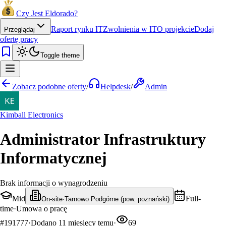
Czy Jest Eldorado?
Raport rynku IT
Zwolnienia w IT
O projekcie
Dodaj
Przeglądaj
ofertę pracy
Toggle theme
Zobacz podobne oferty
/
Helpdesk
/
Admin
Kimball Electronics
Administrator Infrastruktury
Informatycznej
Brak informacji o wynagrodzeniu
Mid
Full-
On-site
·
Tarnowo Podgórne (pow. poznański)
time
·
Umowa o pracę
#
191777
·
Dodano
11 miesięcy temu
·
69