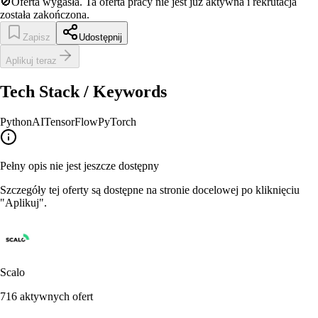
🚫
Oferta wygasła.
Ta oferta pracy nie jest już aktywna i rekrutacja
została zakończona.
Zapisz
Udostępnij
Aplikuj teraz
Tech Stack / Keywords
Python
AI
TensorFlow
PyTorch
Pełny opis nie jest jeszcze dostępny
Szczegóły tej oferty są dostępne na stronie docelowej po kliknięciu
"Aplikuj".
Scalo
716
aktywnych ofert