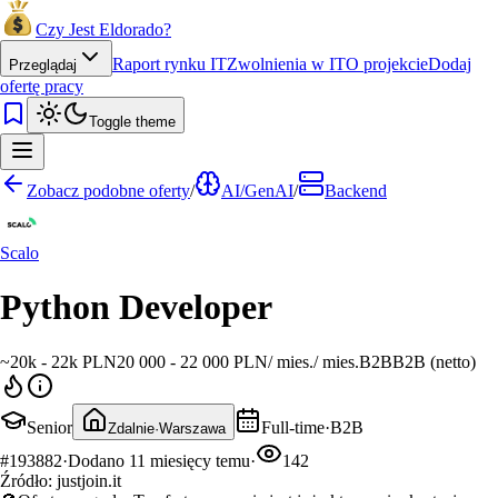
Czy Jest Eldorado?
Raport rynku IT
Zwolnienia w IT
O projekcie
Dodaj
Przeglądaj
ofertę pracy
Toggle theme
Zobacz podobne oferty
/
AI/GenAI
/
Backend
Scalo
Python Developer
~
20k - 22k PLN
20 000 - 22 000 PLN
/
mies.
/
mies.
B2B
B2B (netto)
Senior
Full-time
·
B2B
Zdalnie
·
Warszawa
#
193882
·
Dodano
11 miesięcy temu
·
142
Źródło:
justjoin.it