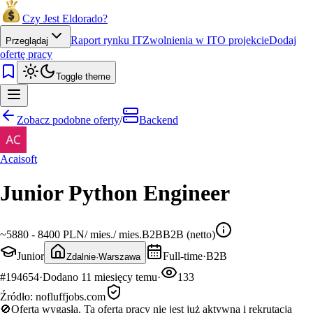
Czy Jest Eldorado?
Raport rynku IT
Zwolnienia w IT
O projekcie
Dodaj
Przeglądaj
ofertę pracy
Toggle theme
Zobacz podobne oferty
/
Backend
Acaisoft
Junior Python Engineer
~
5880 - 8400 PLN
/
mies.
/
mies.
B2B
B2B (netto)
Junior
Full-time
·
B2B
Zdalnie
·
Warszawa
#
194654
·
Dodano
11 miesięcy temu
·
133
Źródło:
nofluffjobs.com
🚫
Oferta wygasła.
Ta oferta pracy nie jest już aktywna i rekrutacja