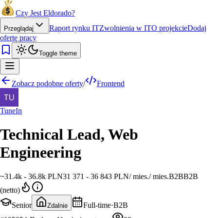
Czy Jest Eldorado?
Raport rynku IT
Zwolnienia w IT
O projekcie
Dodaj
Przeglądaj
ofertę pracy
Toggle theme
Zobacz podobne oferty
/
Frontend
TuneIn
Technical Lead, Web
Engineering
~
31.4k - 36.8k PLN
31 371 - 36 843 PLN
/
mies.
/
mies.
B2B
B2B
(netto)
Senior
Full-time
·
B2B
Zdalnie