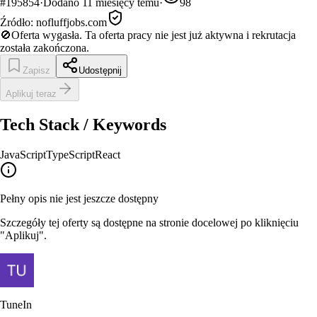
#
195854
·
Dodano
11 miesięcy temu
·
98
Źródło:
nofluffjobs.com
🚫
Oferta wygasła.
Ta oferta pracy nie jest już aktywna i rekrutacja
została zakończona.
Zapisz
Udostępnij
Aplikuj teraz
Tech Stack / Keywords
JavaScript
TypeScript
React
Pełny opis nie jest jeszcze dostępny
Szczegóły tej oferty są dostępne na stronie docelowej po kliknięciu
"Aplikuj".
TuneIn