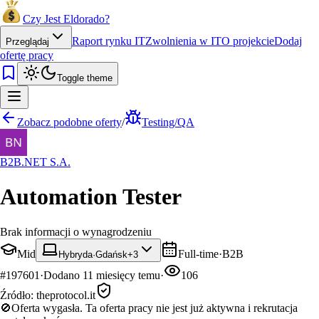
Czy Jest Eldorado?
Raport rynku IT
Zwolnienia w IT
O projekcie
Dodaj
Przeglądaj
ofertę pracy
Toggle theme
Zobacz podobne oferty
/
Testing/QA
B2B.NET S.A.
Automation Tester
Brak informacji o wynagrodzeniu
Mid
Full-time
·
B2B
Hybryda
·
Gdańsk
+
3
#
197601
·
Dodano
11 miesięcy temu
·
106
Źródło:
theprotocol.it
🚫
Oferta wygasła.
Ta oferta pracy nie jest już aktywna i rekrutacja