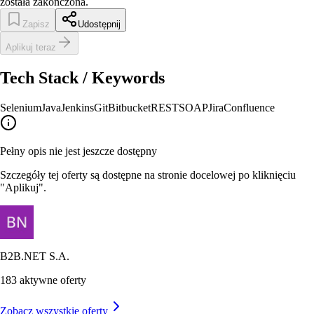
została zakończona.
Zapisz
Udostępnij
Aplikuj teraz
Tech Stack / Keywords
Selenium
Java
Jenkins
Git
Bitbucket
REST
SOAP
Jira
Confluence
Pełny opis nie jest jeszcze dostępny
Szczegóły tej oferty są dostępne na stronie docelowej po kliknięciu
"Aplikuj".
B2B.NET S.A.
183
aktywne oferty
Zobacz wszystkie oferty