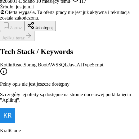
#
206801
·
Dodano
10 miesięcy temu
·
117
Źródło:
justjoin.it
🚫
Oferta wygasła.
Ta oferta pracy nie jest już aktywna i rekrutacja
została zakończona.
Zapisz
Udostępnij
Aplikuj teraz
Tech Stack / Keywords
Kotlin
React
Spring Boot
AWS
SQL
Java
AI
TypeScript
Pełny opis nie jest jeszcze dostępny
Szczegóły tej oferty są dostępne na stronie docelowej po kliknięciu
"Aplikuj".
KraftCode