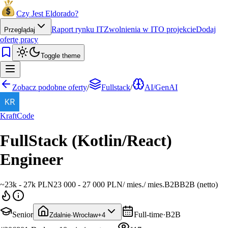
Czy Jest Eldorado?
Raport rynku IT
Zwolnienia w IT
O projekcie
Dodaj
Przeglądaj
ofertę pracy
Toggle theme
Zobacz podobne oferty
/
Fullstack
/
AI/GenAI
KraftCode
FullStack (Kotlin/React)
Engineer
~
23k - 27k PLN
23 000 - 27 000 PLN
/
mies.
/
mies.
B2B
B2B (netto)
Senior
Full-time
·
B2B
Zdalnie
·
Wrocław
+
4