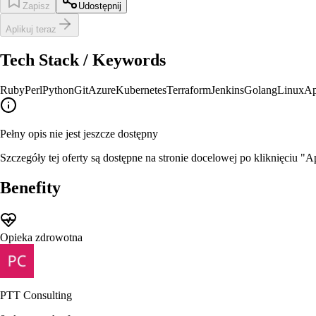
Zapisz
Udostępnij
Aplikuj teraz
Tech Stack / Keywords
Ruby
Perl
Python
Git
Azure
Kubernetes
Terraform
Jenkins
Golang
Linux
Ap
Pełny opis nie jest jeszcze dostępny
Szczegóły tej oferty są dostępne na stronie docelowej po kliknięciu "Ap
Benefity
Opieka zdrowotna
PTT Consulting