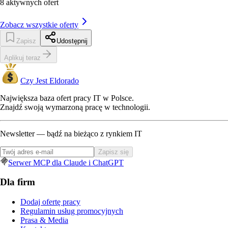
8
aktywnych ofert
Zobacz wszystkie oferty
Zapisz
Udostępnij
Aplikuj teraz
Czy Jest Eldorado
Największa baza ofert pracy IT w Polsce.
Znajdź swoją wymarzoną pracę w technologii.
Newsletter — bądź na bieżąco z rynkiem IT
Zapisz się
Serwer MCP dla Claude i ChatGPT
Dla firm
Dodaj ofertę pracy
Regulamin usług promocyjnych
Prasa & Media