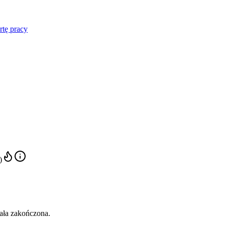
rtę pracy
)
tała zakończona.