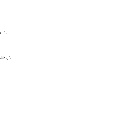
ache
likuj".