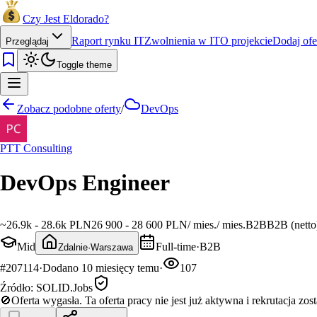
Czy Jest Eldorado?
Raport rynku IT
Zwolnienia w IT
O projekcie
Dodaj ofe
Przeglądaj
Toggle theme
Zobacz podobne oferty
/
DevOps
PTT Consulting
DevOps Engineer
~
26.9k - 28.6k PLN
26 900 - 28 600 PLN
/
mies.
/
mies.
B2B
B2B (netto
Mid
Full-time
·
B2B
Zdalnie
·
Warszawa
#
207114
·
Dodano
10 miesięcy temu
·
107
Źródło:
SOLID.Jobs
🚫
Oferta wygasła.
Ta oferta pracy nie jest już aktywna i rekrutacja zos