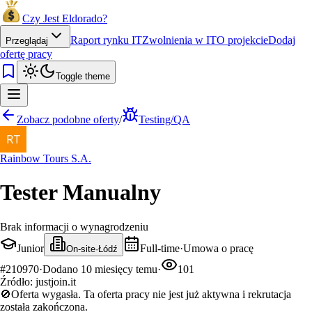
Czy Jest Eldorado?
Raport rynku IT
Zwolnienia w IT
O projekcie
Dodaj
Przeglądaj
ofertę pracy
Toggle theme
Zobacz podobne oferty
/
Testing/QA
Rainbow Tours S.A.
Tester Manualny
Brak informacji o wynagrodzeniu
Junior
Full-time
·
Umowa o pracę
On-site
·
Łódź
#
210970
·
Dodano
10 miesięcy temu
·
101
Źródło:
justjoin.it
🚫
Oferta wygasła.
Ta oferta pracy nie jest już aktywna i rekrutacja
została zakończona.