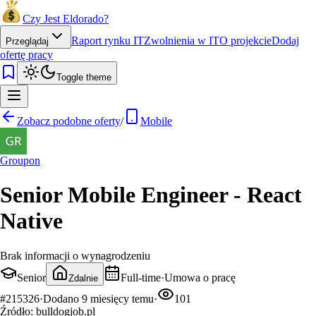
Czy Jest Eldorado?
Raport rynku IT
Zwolnienia w IT
O projekcie
Dodaj
Przeglądaj
ofertę pracy
Toggle theme
Zobacz podobne oferty
/
Mobile
Groupon
Senior Mobile Engineer - React
Native
Brak informacji o wynagrodzeniu
Senior
Full-time
·
Umowa o pracę
Zdalnie
#
215326
·
Dodano
9 miesięcy temu
·
101
Źródło:
bulldogjob.pl