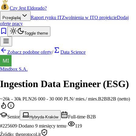
Czy Jest Eldorado?
Raport rynku IT
Zwolnienia w IT
O projekcie
Dodaj
Przeglądaj
ofertę pracy
Toggle theme
Zobacz podobne oferty
/
Data Science
Mindbox S.A.
Ingestion Data Engineer (ESG)
~
26k - 30k PLN
26 000 - 30 000 PLN
/
mies.
/
mies.
B2B
B2B (netto)
Senior
Full-time
·
B2B
Hybryda
·
Kraków
#
225609
·
Dodano
9 miesięcy temu
·
119
Źródło:
theprotocol.it