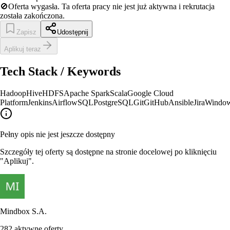
🚫
Oferta wygasła.
Ta oferta pracy nie jest już aktywna i rekrutacja
została zakończona.
Zapisz
Udostępnij
Aplikuj teraz
Tech Stack / Keywords
Hadoop
Hive
HDFS
Apache Spark
Scala
Google Cloud
Platform
Jenkins
Airflow
SQL
PostgreSQL
Git
GitHub
Ansible
Jira
Windo
Pełny opis nie jest jeszcze dostępny
Szczegóły tej oferty są dostępne na stronie docelowej po kliknięciu
"Aplikuj".
Mindbox S.A.
282
aktywne oferty