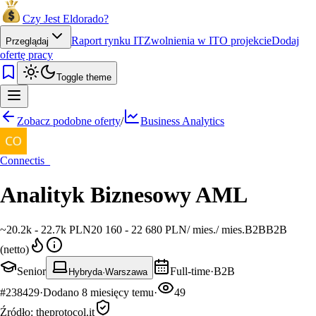
Czy Jest Eldorado?
Raport rynku IT
Zwolnienia w IT
O projekcie
Dodaj
Przeglądaj
ofertę pracy
Toggle theme
Zobacz podobne oferty
/
Business Analytics
Connectis_
Analityk Biznesowy AML
~
20.2k - 22.7k PLN
20 160 - 22 680 PLN
/
mies.
/
mies.
B2B
B2B
(netto)
Senior
Full-time
·
B2B
Hybryda
·
Warszawa
#
238429
·
Dodano
8 miesięcy temu
·
49
Źródło:
theprotocol.it