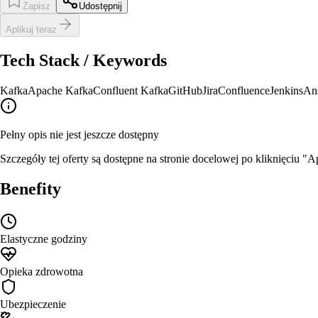
Zapisz
Udostępnij
Aplikuj teraz
Tech Stack / Keywords
Kafka
Apache Kafka
Confluent Kafka
GitHub
Jira
Confluence
Jenkins
Ans
Pełny opis nie jest jeszcze dostępny
Szczegóły tej oferty są dostępne na stronie docelowej po kliknięciu "Ap
Benefity
Elastyczne godziny
Opieka zdrowotna
Ubezpieczenie