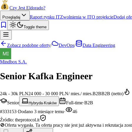
Czy Jest Eldorado?
Raport rynku IT
Zwolnienia w IT
O projekcie
Dodaj ofe
Przeglądaj
Toggle theme
Zobacz podobne oferty
/
DevOps
/
Data Engineering
Mindbox S.A.
Senior Kafka Engineer
24k - 30k PLN
24 000 - 30 000 PLN
/
mies.
/
mies.
B2B
B2B (netto)
Senior
Full-time
·
B2B
Hybryda
·
Kraków
#
333153
·
Dodano
3 miesiące temu
·
46
Źródło:
theprotocol.it
🚫
Oferta wygasła.
Ta oferta pracy nie jest już aktywna i rekrutacja zos