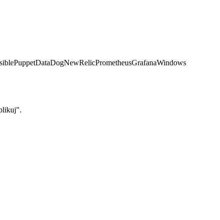
ible
Puppet
DataDog
NewRelic
Prometheus
Grafana
Windows
likuj".