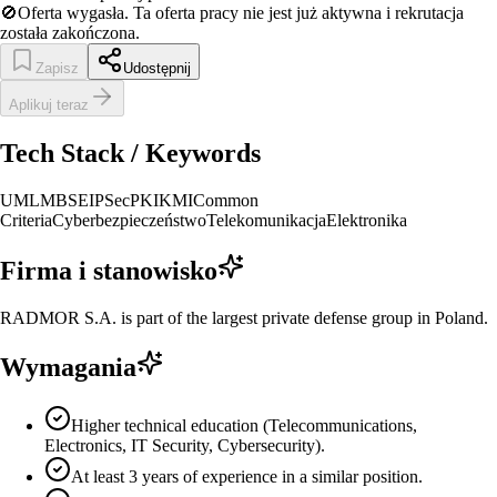
🚫
Oferta wygasła.
Ta oferta pracy nie jest już aktywna i rekrutacja
została zakończona.
Zapisz
Udostępnij
Aplikuj teraz
Tech Stack / Keywords
UML
MBSE
IPSec
PKI
KMI
Common
Criteria
Cyberbezpieczeństwo
Telekomunikacja
Elektronika
Firma i stanowisko
RADMOR S.A. is part of the largest private defense group in Poland.
Wymagania
Higher technical education (Telecommunications,
Electronics, IT Security, Cybersecurity).
At least 3 years of experience in a similar position.