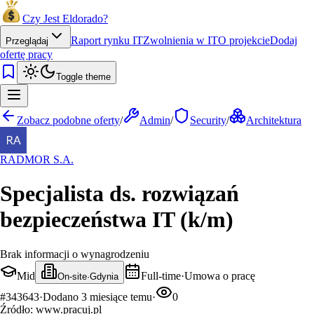
Czy Jest Eldorado?
Raport rynku IT
Zwolnienia w IT
O projekcie
Dodaj
Przeglądaj
ofertę pracy
Toggle theme
Zobacz podobne oferty
/
Admin
/
Security
/
Architektura
RADMOR S.A.
Specjalista ds. rozwiązań
bezpieczeństwa IT (k/m)
Brak informacji o wynagrodzeniu
Mid
Full-time
·
Umowa o pracę
On-site
·
Gdynia
#
343643
·
Dodano
3 miesiące temu
·
0
Źródło:
www.pracuj.pl