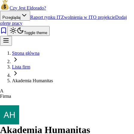
Czy Jest Eldorado?
Raport rynku IT
Zwolnienia w IT
O projekcie
Dodaj
Przeglądaj
ofertę pracy
Toggle theme
Strona główna
Lista firm
Akademia Humanitas
A
Firma
Akademia Humanitas