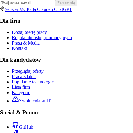
Zapisz się
Serwer MCP dla Claude i ChatGPT
Dla firm
Dodaj ofertę pracy
Regulamin usług promocyjnych
Prasa & Media
Kontakt
Dla kandydatów
Przeglądaj oferty
Praca zdalna
Popularne technologie
Lista firm
Kategorie
Zwolnienia w IT
Social & Pomoc
GitHub