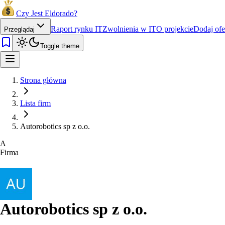
Czy Jest Eldorado?
Raport rynku IT
Zwolnienia w IT
O projekcie
Dodaj ofe
Przeglądaj
Toggle theme
Strona główna
Lista firm
Autorobotics sp z o.o.
A
Firma
Autorobotics sp z o.o.