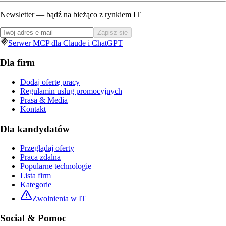
Newsletter — bądź na bieżąco z rynkiem IT
Zapisz się
Serwer MCP dla Claude i ChatGPT
Dla firm
Dodaj ofertę pracy
Regulamin usług promocyjnych
Prasa & Media
Kontakt
Dla kandydatów
Przeglądaj oferty
Praca zdalna
Popularne technologie
Lista firm
Kategorie
Zwolnienia w IT
Social & Pomoc