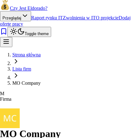
Czy Jest Eldorado?
Raport rynku IT
Zwolnienia w IT
O projekcie
Dodaj
Przeglądaj
ofertę pracy
Toggle theme
Strona główna
Lista firm
MO Company
M
Firma
MO Company