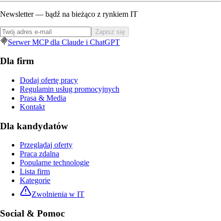
Newsletter — bądź na bieżąco z rynkiem IT
Zapisz się
Serwer MCP dla Claude i ChatGPT
Dla firm
Dodaj ofertę pracy
Regulamin usług promocyjnych
Prasa & Media
Kontakt
Dla kandydatów
Przeglądaj oferty
Praca zdalna
Popularne technologie
Lista firm
Kategorie
Zwolnienia w IT
Social & Pomoc