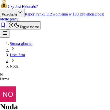
Czy Jest Eldorado?
Raport rynku IT
Zwolnienia w IT
O projekcie
Dodaj
Przeglądaj
ofertę pracy
Toggle theme
Strona główna
Lista firm
Noda
N
Firma
Noda