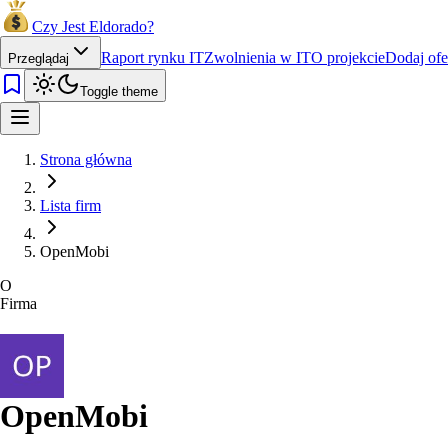
Czy Jest Eldorado?
Raport rynku IT
Zwolnienia w IT
O projekcie
Dodaj ofe
Przeglądaj
Toggle theme
Strona główna
Lista firm
OpenMobi
O
Firma
OpenMobi