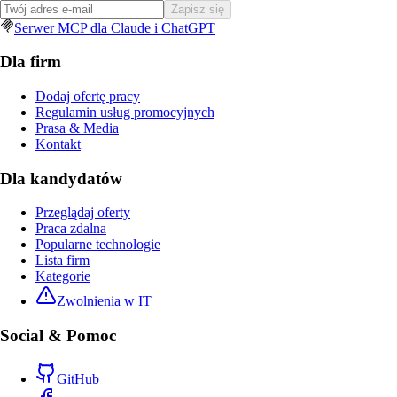
Zapisz się
Serwer MCP dla Claude i ChatGPT
Dla firm
Dodaj ofertę pracy
Regulamin usług promocyjnych
Prasa & Media
Kontakt
Dla kandydatów
Przeglądaj oferty
Praca zdalna
Popularne technologie
Lista firm
Kategorie
Zwolnienia w IT
Social & Pomoc
GitHub