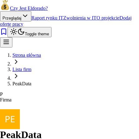
Czy Jest Eldorado?
Raport rynku IT
Zwolnienia w IT
O projekcie
Dodaj
Przeglądaj
ofertę pracy
Toggle theme
Strona główna
Lista firm
PeakData
P
Firma
PeakData