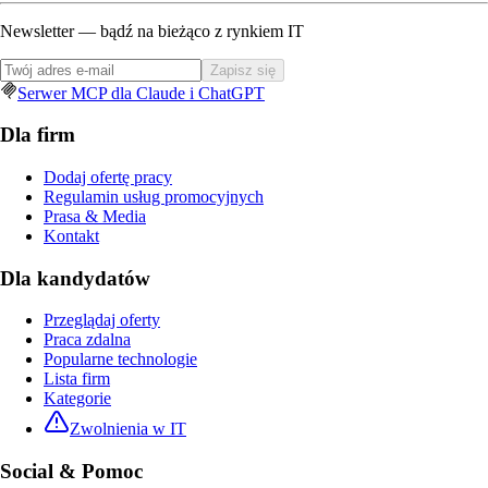
Newsletter — bądź na bieżąco z rynkiem IT
Zapisz się
Serwer MCP dla Claude i ChatGPT
Dla firm
Dodaj ofertę pracy
Regulamin usług promocyjnych
Prasa & Media
Kontakt
Dla kandydatów
Przeglądaj oferty
Praca zdalna
Popularne technologie
Lista firm
Kategorie
Zwolnienia w IT
Social & Pomoc