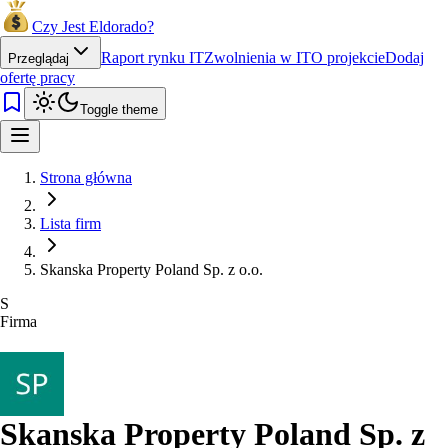
Czy Jest Eldorado?
Raport rynku IT
Zwolnienia w IT
O projekcie
Dodaj
Przeglądaj
ofertę pracy
Toggle theme
Strona główna
Lista firm
Skanska Property Poland Sp. z o.o.
S
Firma
Skanska Property Poland Sp. z