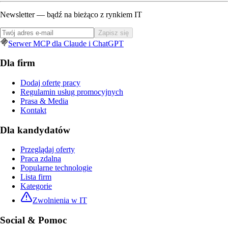
Newsletter — bądź na bieżąco z rynkiem IT
Zapisz się
Serwer MCP dla Claude i ChatGPT
Dla firm
Dodaj ofertę pracy
Regulamin usług promocyjnych
Prasa & Media
Kontakt
Dla kandydatów
Przeglądaj oferty
Praca zdalna
Popularne technologie
Lista firm
Kategorie
Zwolnienia w IT
Social & Pomoc