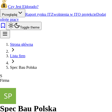
Czy Jest Eldorado?
Raport rynku IT
Zwolnienia w IT
O projekcie
Dodaj
Przeglądaj
ofertę pracy
Toggle theme
Strona główna
Lista firm
Spec Bau Polska
S
Firma
Spec Bau Polska