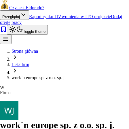
Czy Jest Eldorado?
Raport rynku IT
Zwolnienia w IT
O projekcie
Dodaj
Przeglądaj
ofertę pracy
Toggle theme
Strona główna
Lista firm
work`n europe sp. z o.o. sp. j.
W
Firma
work`n europe sp. z o.o. sp. j.