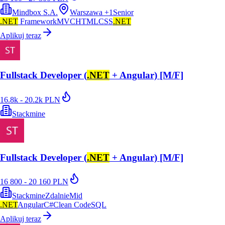
Mindbox S.A.
Warszawa
+
1
Senior
.NET
Framework
MVC
HTML
CSS
.NET
Aplikuj teraz
Fullstack Developer (
.NET
+ Angular) [M/F]
16.8k - 20.2k PLN
Stackmine
Fullstack Developer (
.NET
+ Angular) [M/F]
16 800 - 20 160 PLN
Stackmine
Zdalnie
Mid
.NET
Angular
C#
Clean Code
SQL
Aplikuj teraz