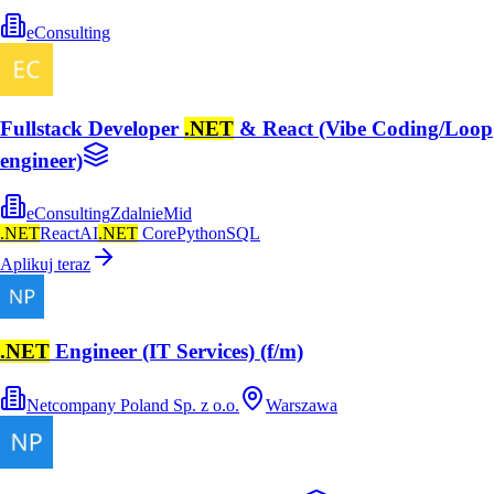
eConsulting
Fullstack Developer
.NET
& React (Vibe Coding/Loop
engineer)
eConsulting
Zdalnie
Mid
.NET
React
AI
.NET
Core
Python
SQL
Aplikuj teraz
.NET
Engineer (IT Services) (f/m)
Netcompany Poland Sp. z o.o.
Warszawa