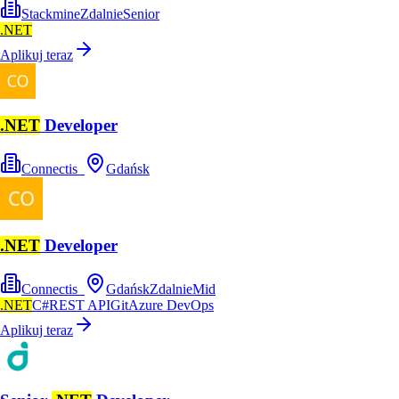
Stackmine
Zdalnie
Senior
.NET
Aplikuj teraz
.NET
Developer
Connectis_
Gdańsk
.NET
Developer
Connectis_
Gdańsk
Zdalnie
Mid
.NET
C#
REST API
Git
Azure DevOps
Aplikuj teraz