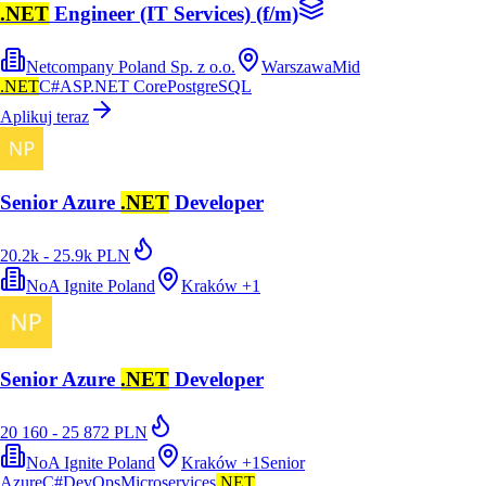
.NET
Engineer (IT Services) (f/m)
Netcompany Poland Sp. z o.o.
Warszawa
Mid
.NET
C#
ASP.NET Core
PostgreSQL
Aplikuj teraz
Senior Azure
.NET
Developer
20.2k - 25.9k PLN
NoA Ignite Poland
Kraków
+
1
Senior Azure
.NET
Developer
20 160 - 25 872 PLN
NoA Ignite Poland
Kraków
+
1
Senior
Azure
C#
DevOps
Microservices
.NET