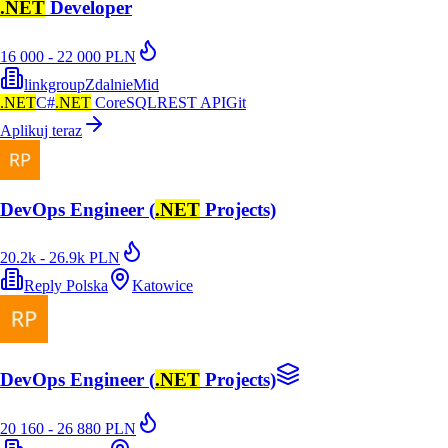
.NET
Developer
16 000 - 22 000 PLN
linkgroup
Zdalnie
Mid
.NET
C#
.NET
Core
SQL
REST API
Git
Aplikuj teraz
DevOps Engineer (
.NET
Projects)
20.2k - 26.9k PLN
Reply Polska
Katowice
DevOps Engineer (
.NET
Projects)
20 160 - 26 880 PLN