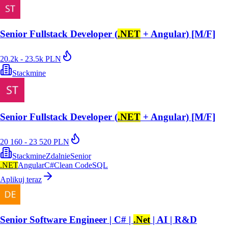
Senior Fullstack Developer (
.NET
+ Angular) [M/F]
20.2k - 23.5k PLN
Stackmine
Senior Fullstack Developer (
.NET
+ Angular) [M/F]
20 160 - 23 520 PLN
Stackmine
Zdalnie
Senior
.NET
Angular
C#
Clean Code
SQL
Aplikuj teraz
Senior Software Engineer | C# |
.Net
| AI | R&D