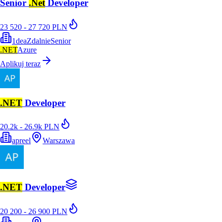
Senior
.Net
Developer
23 520 - 27 720 PLN
1dea
Zdalnie
Senior
.NET
Azure
Aplikuj teraz
.NET
Developer
20.2k - 26.9k PLN
apreel
Warszawa
.NET
Developer
20 200 - 26 900 PLN