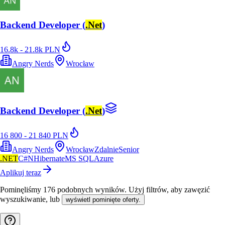
Backend Developer (
.Net
)
16.8k - 21.8k PLN
Angry Nerds
Wrocław
Backend Developer (
.Net
)
16 800 - 21 840 PLN
Angry Nerds
Wrocław
Zdalnie
Senior
.NET
C#
NHibernate
MS SQL
Azure
Aplikuj teraz
Pominęliśmy
176
podobnych wyników
. Użyj filtrów, aby zawęzić
wyszukiwanie, lub
wyświetl pominięte oferty.