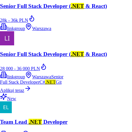
Senior Full Stack Developer (
.NET
& React)
28k - 36k PLN
linkgroup
Warszawa
Senior Full Stack Developer (
.NET
& React)
28 000 - 36 000 PLN
linkgroup
Warszawa
Senior
Full Stack Developer
C#
.NET
Git
Aplikuj teraz
New
Team Lead
.NET
Developer