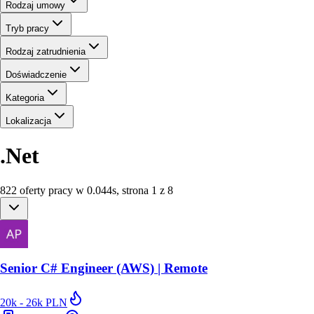
Rodzaj umowy
Tryb pracy
Rodzaj zatrudnienia
Doświadczenie
Kategoria
Lokalizacja
.Net
822
oferty
pracy
w
0.044
s
,
strona 1 z 8
Senior C# Engineer (AWS) | Remote
20k - 26k PLN