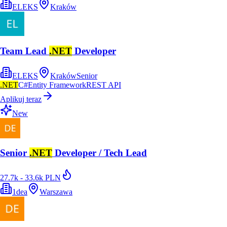
ELEKS
Kraków
Team Lead
.NET
Developer
ELEKS
Kraków
Senior
.NET
C#
Entity Framework
REST API
Aplikuj teraz
New
Senior
.NET
Developer / Tech Lead
27.7k - 33.6k PLN
1dea
Warszawa