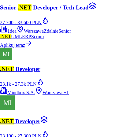
Senior
.NET
Developer / Tech Lead
27 700 - 33 600 PLN
1dea
Warszawa
Zdalnie
Senior
.NET
UML
ERP
Scrum
Aplikuj teraz
.NET
Developer
23.1k - 27.3k PLN
Mindbox S.A.
Warszawa
+
1
.NET
Developer
23 100 - 27 300 PLN