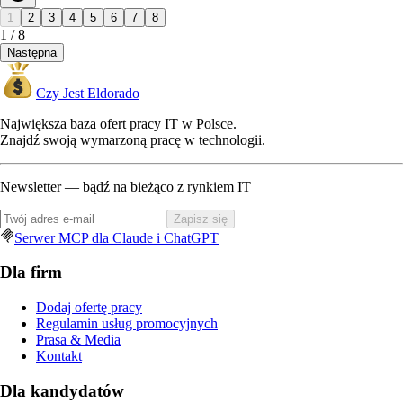
1
2
3
4
5
6
7
8
1
/
8
Następna
Czy Jest Eldorado
Największa baza ofert pracy IT w Polsce.
Znajdź swoją wymarzoną pracę w technologii.
Newsletter — bądź na bieżąco z rynkiem IT
Zapisz się
Serwer MCP dla Claude i ChatGPT
Dla firm
Dodaj ofertę pracy
Regulamin usług promocyjnych
Prasa & Media
Kontakt
Dla kandydatów