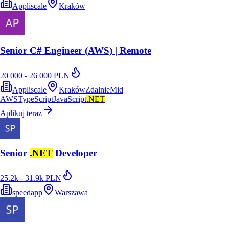
Appliscale
Kraków
Senior C# Engineer (AWS) | Remote
20 000 - 26 000 PLN
Appliscale
Kraków
Zdalnie
Mid
AWS
TypeScript
JavaScript
.NET
Aplikuj teraz
Senior
.NET
Developer
25.2k - 31.9k PLN
speedapp
Warszawa