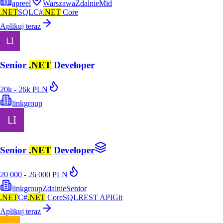
apreel
Warszawa
Zdalnie
Mid
.NET
SQL
C#
.NET
Core
Aplikuj teraz
Senior
.NET
Developer
20k - 26k PLN
linkgroup
Senior
.NET
Developer
20 000 - 26 000 PLN
linkgroup
Zdalnie
Senior
.NET
C#
.NET
Core
SQL
REST API
Git
Aplikuj teraz