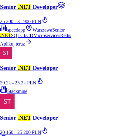
Senior
.NET
Developer
25 200 - 31 900 PLN
speedapp
Warszawa
Senior
.NET
SQL
CI/CD
Microservices
Redis
Aplikuj teraz
Senior
.NET
Developer
20.2k - 25.2k PLN
Stackmine
Senior
.NET
Developer
20 160 - 25 200 PLN