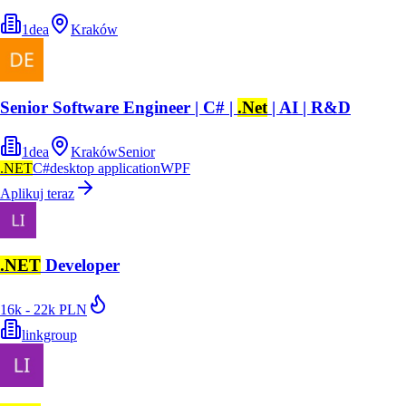
1dea
Kraków
Senior Software Engineer | C# |
.Net
| AI | R&D
1dea
Kraków
Senior
.NET
C#
desktop application
WPF
Aplikuj teraz
.NET
Developer
16k - 22k PLN
linkgroup