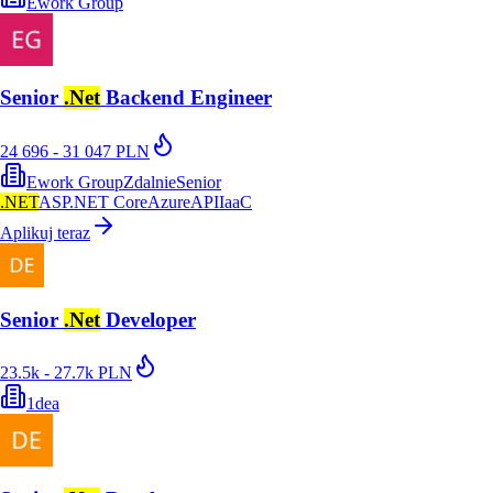
Ework Group
Senior
.Net
Backend Engineer
24 696 - 31 047 PLN
Ework Group
Zdalnie
Senior
.NET
ASP.NET Core
Azure
API
IaaC
Aplikuj teraz
Senior
.Net
Developer
23.5k - 27.7k PLN
1dea