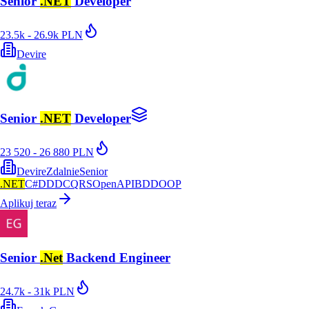
Senior
.NET
Developer
23.5k - 26.9k PLN
Devire
Senior
.NET
Developer
23 520 - 26 880 PLN
Devire
Zdalnie
Senior
.NET
C#
DDD
CQRS
OpenAPI
BDD
OOP
Aplikuj teraz
Senior
.Net
Backend Engineer
24.7k - 31k PLN