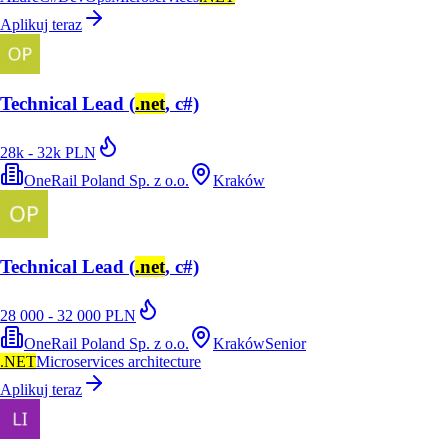
Aplikuj teraz
Technical Lead (
.net
, c#)
28k - 32k PLN
OneRail Poland Sp. z o.o.
Kraków
Technical Lead (
.net
, c#)
28 000 - 32 000 PLN
OneRail Poland Sp. z o.o.
Kraków
Senior
.NET
Microservices architecture
Aplikuj teraz