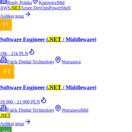
Reply Polska
Katowice
Mid
AWS
.NET
Azure DevOps
PowerShell
Aplikuj teraz
Software Engineer (
.NET
/ Middleware)
18k - 21k PLN
Falck Digital Technology
Warszawa
Software Engineer (
.NET
/ Middleware)
18 000 - 21 000 PLN
Falck Digital Technology
Warszawa
Mid
.NET
Aplikuj teraz