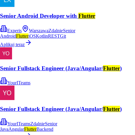
Senior Android Developer with
Flutter
Experis
Warszawa
Zdalnie
Senior
Android
Flutter
iOS
Kotlin
REST
Git
Aplikuj teraz
Senior Fullstack Engineer (Java/Angular/
Flutter
)
YourITeams
Senior Fullstack Engineer (Java/Angular/
Flutter
)
YourITeams
Zdalnie
Senior
Java
Angular
Flutter
Backend