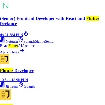
(Senior) Frontend Developer with React and
Flutter
-
freelance
do 31 584 PLN
Netguru
Poland
Zdalnie
Senior
React
Flutter
AI
Architecture
Aplikuj teraz
Flutter
Developer
10.5k - 18.9k PLN
Jit Team
Gdańsk