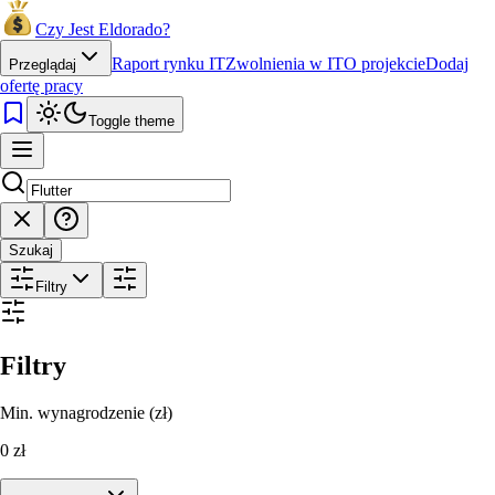
Czy Jest Eldorado?
Raport rynku IT
Zwolnienia w IT
O projekcie
Dodaj
Przeglądaj
ofertę pracy
Toggle theme
Szukaj
Filtry
Filtry
Min. wynagrodzenie (zł)
0
zł