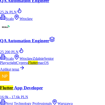
QA Automation Engineer
25.2k PLN
Scalo
Wrocław
QA Automation Engineer
25 200 PLN
Scalo
Wrocław
Zdalnie
Senior
Playwright
Cypress
Flutter
macOS
Aplikuj teraz
Flutter
App Developer
16.9k - 17.6k PLN
Next Technology Professionals
Warszawa