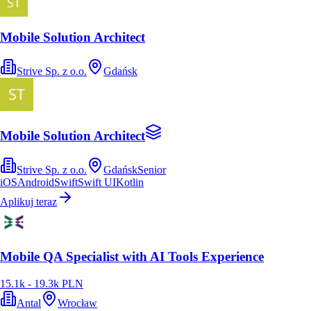
Mobile Solution Architect
Strive Sp. z o.o.
Gdańsk
Mobile Solution Architect
Strive Sp. z o.o.
Gdańsk
Senior
iOS
Android
Swift
Swift UI
Kotlin
Aplikuj teraz
Mobile QA Specialist with AI Tools Experience
15.1k - 19.3k PLN
Antal
Wrocław