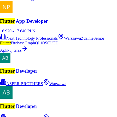
Flutter
App Developer
16 920 - 17 640 PLN
Next Technology Professionals
Warszawa
Zdalnie
Senior
Flutter
Firebase
GraphQL
iOS
CI/CD
Aplikuj teraz
Flutter
Developer
ASPER BROTHERS
Warszawa
Flutter
Developer