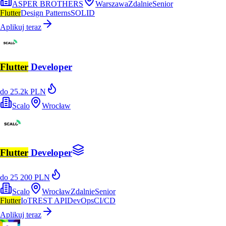
ASPER BROTHERS
Warszawa
Zdalnie
Senior
Flutter
Design Patterns
SOLID
Aplikuj teraz
Flutter
Developer
do 25.2k PLN
Scalo
Wrocław
Flutter
Developer
do 25 200 PLN
Scalo
Wrocław
Zdalnie
Senior
Flutter
IoT
REST API
DevOps
CI/CD
Aplikuj teraz