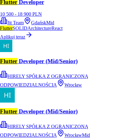
Flutter
Developer
10 500 - 18 900 PLN
Jit Team
Gdańsk
Mid
Flutter
SOLID
Architecture
React
Aplikuj teraz
Flutter
Developer (Mid/Senior)
HIRELY SPÓŁKA Z OGRANICZONĄ
ODPOWIEDZIALNOŚCIĄ
Wrocław
Flutter
Developer (Mid/Senior)
HIRELY SPÓŁKA Z OGRANICZONĄ
ODPOWIEDZIALNOŚCIĄ
Wrocław
Mid