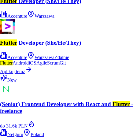
Flutter
Developer (She/He/They)
Accenture
Warszawa
Flutter
Developer (She/He/They)
Accenture
Warszawa
Zdalnie
Flutter
Android
iOS
Agile
Scrum
Git
Aplikuj teraz
New
(Senior) Frontend Developer with React and
Flutter
-
freelance
do 31.6k PLN
Netguru
Poland