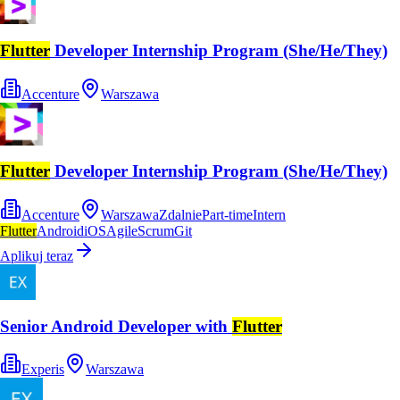
Flutter
Developer Internship Program (She/He/They)
Accenture
Warszawa
Flutter
Developer Internship Program (She/He/They)
Accenture
Warszawa
Zdalnie
Part-time
Intern
Flutter
Android
iOS
Agile
Scrum
Git
Aplikuj teraz
Senior Android Developer with
Flutter
Experis
Warszawa