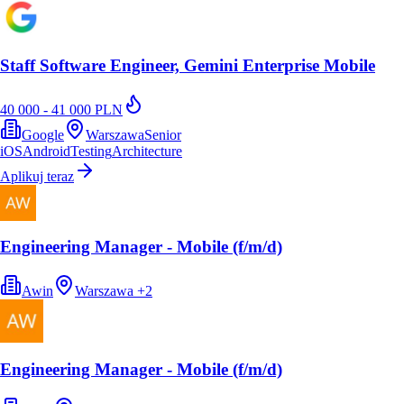
Staff Software Engineer, Gemini Enterprise Mobile
40 000 - 41 000 PLN
Google
Warszawa
Senior
iOS
Android
Testing
Architecture
Aplikuj teraz
Engineering Manager - Mobile (f/m/d)
Awin
Warszawa
+
2
Engineering Manager - Mobile (f/m/d)