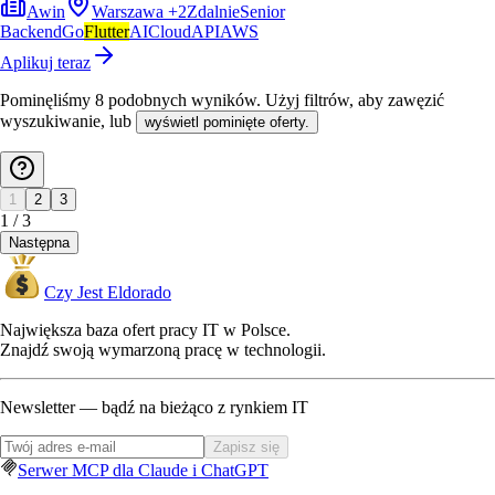
Awin
Warszawa
+
2
Zdalnie
Senior
Backend
Go
Flutter
AI
Cloud
API
AWS
Aplikuj teraz
Pominęliśmy
8
podobnych wyników
. Użyj filtrów, aby zawęzić
wyszukiwanie, lub
wyświetl pominięte oferty.
1
2
3
1
/
3
Następna
Czy Jest Eldorado
Największa baza ofert pracy IT w Polsce.
Znajdź swoją wymarzoną pracę w technologii.
Newsletter — bądź na bieżąco z rynkiem IT
Zapisz się
Serwer MCP dla Claude i ChatGPT