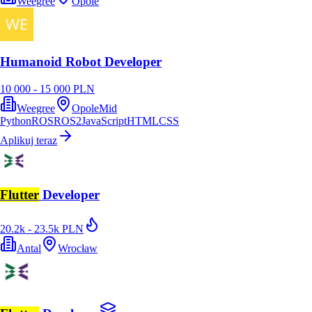
Weegree
Opole
Humanoid Robot Developer
10 000 - 15 000 PLN
Weegree
Opole
Mid
Python
ROS
ROS2
JavaScript
HTML
CSS
Aplikuj teraz
Flutter
Developer
20.2k - 23.5k PLN
Antal
Wrocław