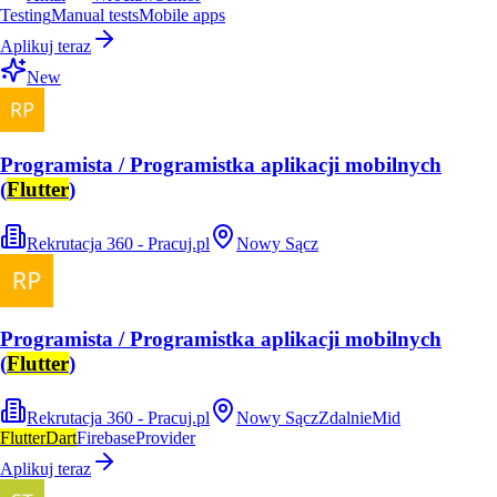
Testing
Manual tests
Mobile apps
Aplikuj teraz
New
Programista / Programistka aplikacji mobilnych
(
Flutter
)
Rekrutacja 360 - Pracuj.pl
Nowy Sącz
Programista / Programistka aplikacji mobilnych
(
Flutter
)
Rekrutacja 360 - Pracuj.pl
Nowy Sącz
Zdalnie
Mid
Flutter
Dart
Firebase
Provider
Aplikuj teraz