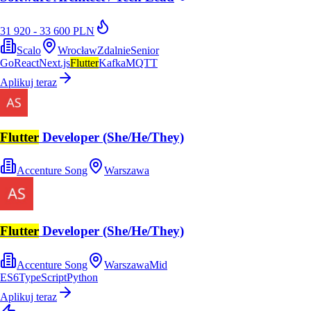
31 920 - 33 600 PLN
Scalo
Wrocław
Zdalnie
Senior
Go
React
Next.js
Flutter
Kafka
MQTT
Aplikuj teraz
Flutter
Developer (She/He/They)
Accenture Song
Warszawa
Flutter
Developer (She/He/They)
Accenture Song
Warszawa
Mid
ES6
TypeScript
Python
Aplikuj teraz