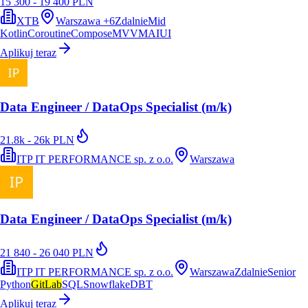
15 300 - 19 400 PLN
XTB
Warszawa
+
6
Zdalnie
Mid
Kotlin
Coroutine
Compose
MVVM
AI
UI
Aplikuj teraz
Data Engineer / DataOps Specialist (m/k)
21.8k - 26k PLN
ITP IT PERFORMANCE sp. z o.o.
Warszawa
Data Engineer / DataOps Specialist (m/k)
21 840 - 26 040 PLN
ITP IT PERFORMANCE sp. z o.o.
Warszawa
Zdalnie
Senior
Python
GitLab
SQL
Snowflake
DBT
Aplikuj teraz