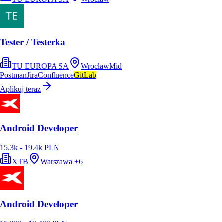
Tester / Testerka
TU EUROPA SA
Wrocław
Mid
Postman
Jira
Confluence
GitLab
Aplikuj teraz
Android Developer
15.3k - 19.4k PLN
XTB
Warszawa
+
6
Android Developer