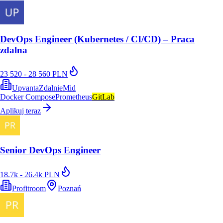
DevOps Engineer (Kubernetes / CI/CD) – Praca
zdalna
23 520 - 28 560 PLN
Upvanta
Zdalnie
Mid
Docker Compose
Prometheus
GitLab
Aplikuj teraz
Senior DevOps Engineer
18.7k - 26.4k PLN
Profitroom
Poznań