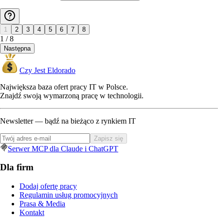
1
2
3
4
5
6
7
8
1
/
8
Następna
Czy Jest Eldorado
Największa baza ofert pracy IT w Polsce.
Znajdź swoją wymarzoną pracę w technologii.
Newsletter — bądź na bieżąco z rynkiem IT
Zapisz się
Serwer MCP dla Claude i ChatGPT
Dla firm
Dodaj ofertę pracy
Regulamin usług promocyjnych
Prasa & Media
Kontakt