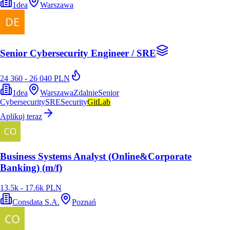
1dea
Warszawa
Senior Cybersecurity Engineer / SRE
24 360 - 26 040 PLN
1dea
Warszawa
Zdalnie
Senior
Cybersecurity
SRE
Security
GitLab
Aplikuj teraz
Business Systems Analyst (Online&Corporate
Banking) (m/f)
13.5k - 17.6k PLN
Consdata S.A.
Poznań