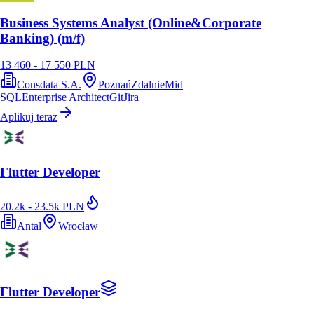
Business Systems Analyst (Online&Corporate
Banking) (m/f)
13 460 - 17 550 PLN
Consdata S.A.
Poznań
Zdalnie
Mid
SQL
Enterprise Architect
Git
Jira
Aplikuj teraz
Flutter Developer
20.2k - 23.5k PLN
Antal
Wrocław
Flutter Developer