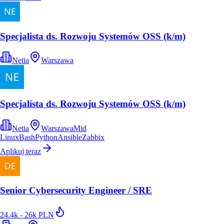
Specjalista ds. Rozwoju Systemów OSS (k/m)
Netia
Warszawa
Specjalista ds. Rozwoju Systemów OSS (k/m)
Netia
Warszawa
Mid
Linux
Bash
Python
Ansible
Zabbix
Aplikuj teraz
Senior Cybersecurity Engineer / SRE
24.4k - 26k PLN