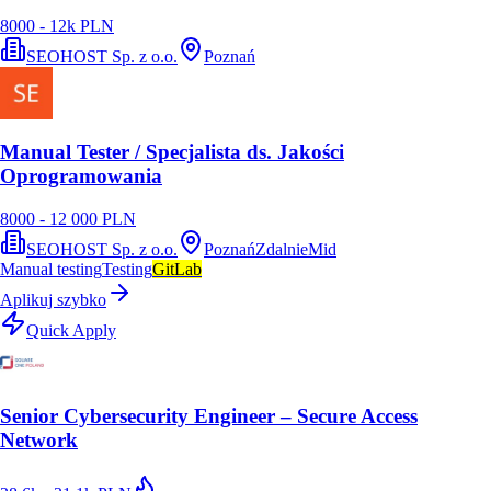
8000 - 12k PLN
SEOHOST Sp. z o.o.
Poznań
Manual Tester / Specjalista ds. Jakości
Oprogramowania
8000 - 12 000 PLN
SEOHOST Sp. z o.o.
Poznań
Zdalnie
Mid
Manual testing
Testing
GitLab
Aplikuj szybko
Quick Apply
Senior Cybersecurity Engineer – Secure Access
Network