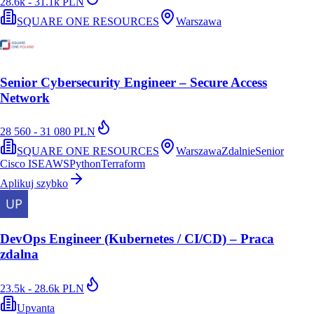
28.6k - 31.1k PLN
SQUARE ONE RESOURCES
Warszawa
Senior Cybersecurity Engineer – Secure Access
Network
28 560 - 31 080 PLN
SQUARE ONE RESOURCES
Warszawa
Zdalnie
Senior
Cisco ISE
AWS
Python
Terraform
Aplikuj szybko
DevOps Engineer (Kubernetes / CI/CD) – Praca
zdalna
23.5k - 28.6k PLN
Upvanta