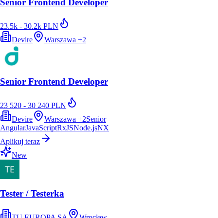
Senior Frontend Developer
23.5k - 30.2k PLN
Devire
Warszawa
+
2
Senior Frontend Developer
23 520 - 30 240 PLN
Devire
Warszawa
+
2
Senior
Angular
JavaScript
RxJS
Node.js
NX
Aplikuj teraz
New
Tester / Testerka
TU EUROPA SA
Wrocław