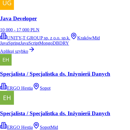
Java Developer
10 000 - 17 000 PLN
UNITY-T GROUP sp. z o.o. sp.k.
Kraków
Mid
Java
Spring
JavaScript
MongoDB
DRY
Aplikuj szybko
Specjalista / Specjalistka ds. Inżynierii Danych
ERGO Hestia
Sopot
Specjalista / Specjalistka ds. Inżynierii Danych
ERGO Hestia
Sopot
Mid