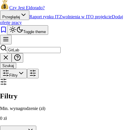
Czy Jest Eldorado?
Raport rynku IT
Zwolnienia w IT
O projekcie
Dodaj
Przeglądaj
ofertę pracy
Toggle theme
Szukaj
Filtry
Filtry
Min. wynagrodzenie (zł)
0
zł