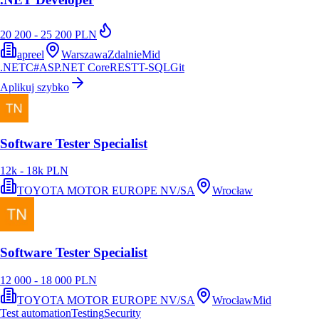
20 200 - 25 200 PLN
apreel
Warszawa
Zdalnie
Mid
.NET
C#
ASP.NET Core
REST
T-SQL
Git
Aplikuj szybko
Software Tester Specialist
12k - 18k PLN
TOYOTA MOTOR EUROPE NV/SA
Wrocław
Software Tester Specialist
12 000 - 18 000 PLN
TOYOTA MOTOR EUROPE NV/SA
Wrocław
Mid
Test automation
Testing
Security