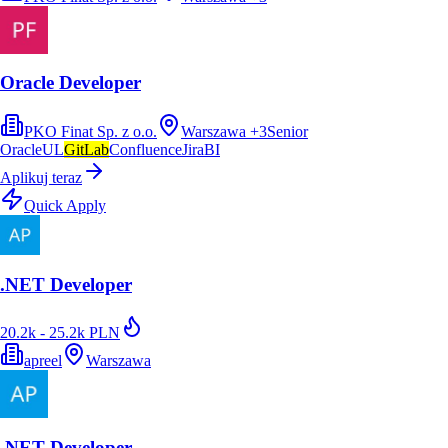
Oracle Developer
PKO Finat Sp. z o.o.
Warszawa
+
3
Senior
Oracle
UL
GitLab
Confluence
Jira
BI
Aplikuj teraz
Quick Apply
.NET Developer
20.2k - 25.2k PLN
apreel
Warszawa
.NET Developer