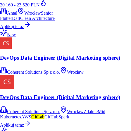
20 160 - 23 520 PLN
Antal
Wrocław
Senior
Flutter
Dart
Clean Architecture
Aplikuj teraz
New
DevOps Data Engineer (Digital Marketing sphere)
Coherent Solutions Sp z o.o.
Wrocław
DevOps Data Engineer (Digital Marketing sphere)
Coherent Solutions Sp z o.o.
Wrocław
Zdalnie
Mid
Kubernetes
AWS
GitLab
GitHub
Spark
Aplikuj teraz