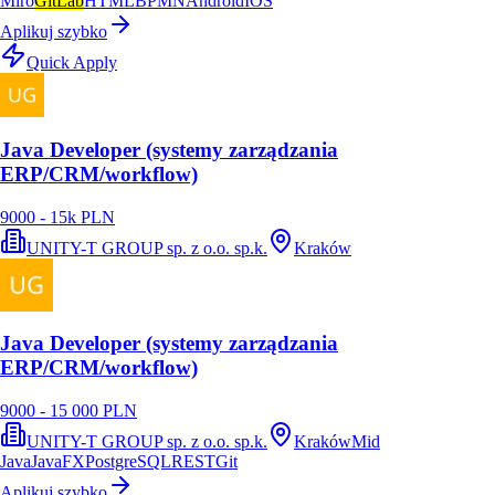
Miro
GitLab
HTML
BPMN
Android
IOS
Aplikuj szybko
Quick Apply
Java Developer (systemy zarządzania
ERP/CRM/workflow)
9000 - 15k PLN
UNITY-T GROUP sp. z o.o. sp.k.
Kraków
Java Developer (systemy zarządzania
ERP/CRM/workflow)
9000 - 15 000 PLN
UNITY-T GROUP sp. z o.o. sp.k.
Kraków
Mid
Java
JavaFX
PostgreSQL
REST
Git
Aplikuj szybko