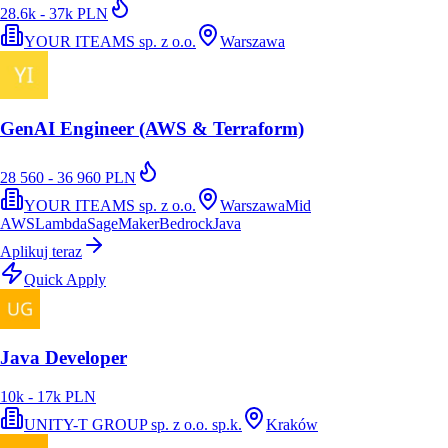
28.6k - 37k PLN
YOUR ITEAMS sp. z o.o.
Warszawa
GenAI Engineer (AWS & Terraform)
28 560 - 36 960 PLN
YOUR ITEAMS sp. z o.o.
Warszawa
Mid
AWS
Lambda
SageMaker
Bedrock
Java
Aplikuj teraz
Quick Apply
Java Developer
10k - 17k PLN
UNITY-T GROUP sp. z o.o. sp.k.
Kraków