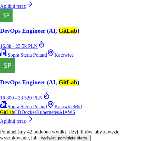
Aplikuj teraz
DevOps Engineer (AI,
GitLab
)
16.8k - 23.5k PLN
Sopra Steria Poland
Katowice
DevOps Engineer (AI,
GitLab
)
16 800 - 23 520 PLN
Sopra Steria Poland
Katowice
Mid
GitLab
CD
Docker
Kubernetes
AI
AWS
Aplikuj teraz
Pominęliśmy
42
podobne wyniki
. Użyj filtrów, aby zawęzić
wyszukiwanie, lub
wyświetl pominięte oferty.