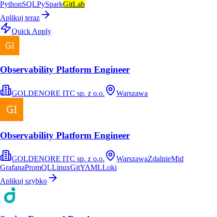
Python
SQL
PySpark
GitLab
Aplikuj teraz
Quick Apply
Observability Platform Engineer
GOLDENORE ITC sp. z o.o.
Warszawa
Observability Platform Engineer
GOLDENORE ITC sp. z o.o.
Warszawa
Zdalnie
Mid
Grafana
PromQL
Linux
Git
YAML
Loki
Aplikuj szybko