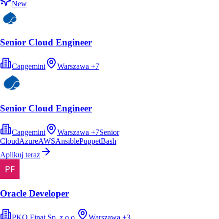
New
Senior Cloud Engineer
Capgemini
Warszawa
+
7
Senior Cloud Engineer
Capgemini
Warszawa
+
7
Senior
Cloud
Azure
AWS
Ansible
Puppet
Bash
Aplikuj teraz
Oracle Developer
PKO Finat Sp. z o.o.
Warszawa
+
3