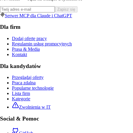
Zapisz się
Serwer MCP dla Claude i ChatGPT
Dla firm
Dodaj ofertę pracy
Regulamin usług promocyjnych
Prasa & Media
Kontakt
Dla kandydatów
Przeglądaj oferty
Praca zdalna
Popularne technologie
Lista firm
Kategorie
Zwolnienia w IT
Social & Pomoc