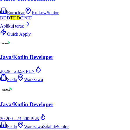
Euroclear
Kraków
Senior
BDD
TDD
CI/CD
Aplikuj teraz
Quick Apply
Java/Kotlin Developer
20.2k - 23.5k PLN
Scalo
Warszawa
Java/Kotlin Developer
20 200 - 23 500 PLN
Scalo
Warszawa
Zdalnie
Senior