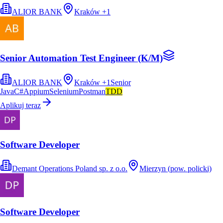
ALIOR BANK
Kraków
+
1
Senior Automation Test Engineer (K/M)
ALIOR BANK
Kraków
+
1
Senior
Java
C#
Appium
Selenium
Postman
TDD
Aplikuj teraz
Software Developer
Demant Operations Poland sp. z o.o.
Mierzyn (pow. policki)
Software Developer