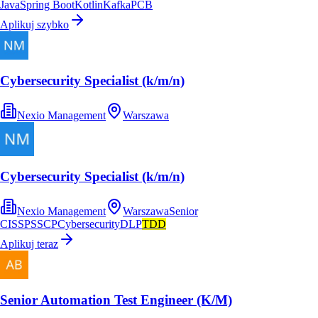
Java
Spring Boot
Kotlin
Kafka
PCB
Aplikuj szybko
Cybersecurity Specialist (k/m/n)
Nexio Management
Warszawa
Cybersecurity Specialist (k/m/n)
Nexio Management
Warszawa
Senior
CISSP
SSCP
Cybersecurity
DLP
TDD
Aplikuj teraz
Senior Automation Test Engineer (K/M)