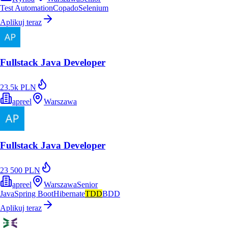
Test Automation
Copado
Selenium
Aplikuj teraz
Fullstack Java Developer
23.5k PLN
apreel
Warszawa
Fullstack Java Developer
23 500 PLN
apreel
Warszawa
Senior
Java
Spring Boot
Hibernate
TDD
BDD
Aplikuj teraz