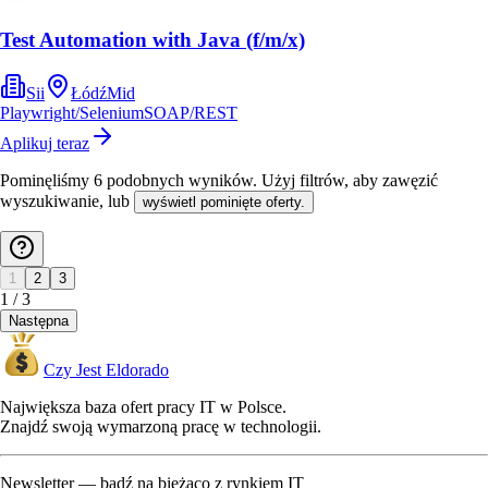
Test Automation with Java (f/m/x)
Sii
Łódź
Mid
Playwright/Selenium
SOAP/REST
Aplikuj teraz
Pominęliśmy
6
podobnych wyników
. Użyj filtrów, aby zawęzić
wyszukiwanie, lub
wyświetl pominięte oferty.
1
2
3
1
/
3
Następna
Czy Jest Eldorado
Największa baza ofert pracy IT w Polsce.
Znajdź swoją wymarzoną pracę w technologii.
Newsletter — bądź na bieżąco z rynkiem IT