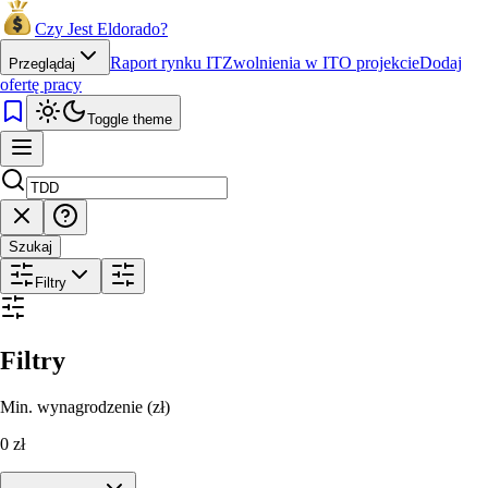
Czy Jest Eldorado?
Raport rynku IT
Zwolnienia w IT
O projekcie
Dodaj
Przeglądaj
ofertę pracy
Toggle theme
Szukaj
Filtry
Filtry
Min. wynagrodzenie (zł)
0
zł