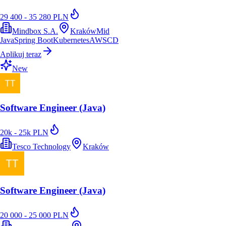
29 400 - 35 280 PLN
Mindbox S.A.
Kraków
Mid
Java
Spring Boot
Kubernetes
AWS
CD
Aplikuj teraz
New
Software Engineer (Java)
20k - 25k PLN
Tesco Technology
Kraków
Software Engineer (Java)
20 000 - 25 000 PLN