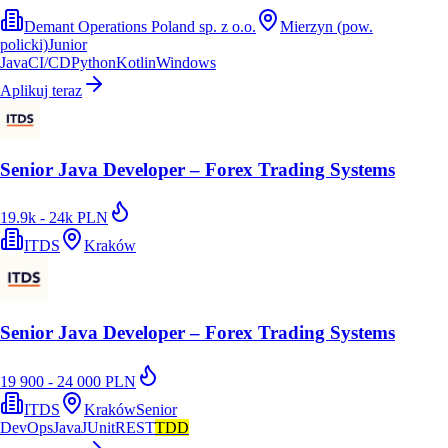
Demant Operations Poland sp. z o.o.
Mierzyn (pow.
policki)
Junior
Java
CI/CD
Python
Kotlin
Windows
Aplikuj teraz
Senior Java Developer – Forex Trading Systems
19.9k - 24k PLN
ITDS
Kraków
Senior Java Developer – Forex Trading Systems
19 900 - 24 000 PLN
ITDS
Kraków
Senior
DevOps
Java
JUnit
REST
TDD