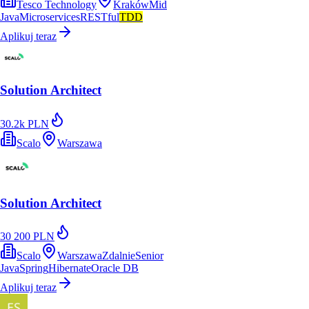
Tesco Technology
Kraków
Mid
Java
Microservices
RESTful
TDD
Aplikuj teraz
Solution Architect
30.2k PLN
Scalo
Warszawa
Solution Architect
30 200 PLN
Scalo
Warszawa
Zdalnie
Senior
Java
Spring
Hibernate
Oracle DB
Aplikuj teraz