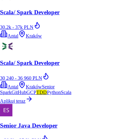
Scala/ Spark Developer
30.2k - 37k PLN
Antal
Kraków
Scala/ Spark Developer
30 240 - 36 960 PLN
Antal
Kraków
Senior
Spark
GitHub
GCP
TDD
Python
Scala
Aplikuj teraz
Senior Java Developer