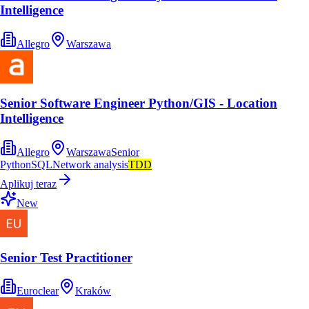
Intelligence
Allegro
Warszawa
Senior Software Engineer Python/GIS - Location
Intelligence
Allegro
Warszawa
Senior
Python
SQL
Network analysis
TDD
Aplikuj teraz
New
Senior Test Practitioner
Euroclear
Kraków