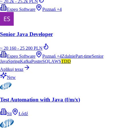
~ 20.2k - 25.2k PLN
Espeo Software
Poznań
+
4
Senior Java Developer
~ 20 160 - 25 200 PLN
Espeo Software
Poznań
+
4
Zdalnie
Part-time
Senior
Java
Spring
Kafka
PostreSQL
AWS
TDD
Aplikuj teraz
New
Test Automation with Java (f/m/x)
Sii
Łódź