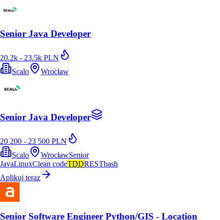
Senior Java Developer
20.2k - 23.5k PLN
Scalo
Wrocław
Senior Java Developer
20 200 - 23 500 PLN
Scalo
Wrocław
Senior
Java
Linux
Clean code
TDD
REST
bash
Aplikuj teraz
Senior Software Engineer Python/GIS - Location