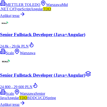
METTLER TOLEDO
Warszawa
Mid
.NET C#
TypeScript
Angular
TDD
Aplikuj teraz
Senior Fullstack Developer (Java+Angular)
24.8k - 29.6k PLN
Scalo
Warszawa
Senior Fullstack Developer (Java+Angular)
24 800 - 29 600 PLN
Scalo
Warszawa
Senior
Java
Angular
TDD
BDD
CI/CD
Spring
Aplikuj teraz