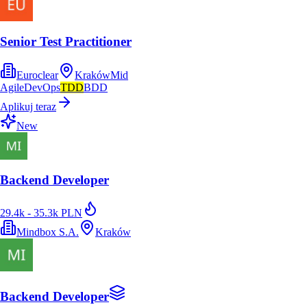
Senior Test Practitioner
Euroclear
Kraków
Mid
Agile
DevOps
TDD
BDD
Aplikuj teraz
New
Backend Developer
29.4k - 35.3k PLN
Mindbox S.A.
Kraków
Backend Developer