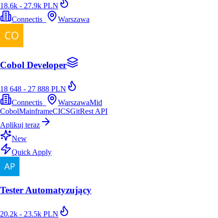
18.6k - 27.9k PLN
Connectis_
Warszawa
Cobol Developer
18 648 - 27 888 PLN
Connectis_
Warszawa
Mid
Cobol
Mainframe
CICS
Git
Rest API
Aplikuj teraz
New
Quick Apply
Tester Automatyzujący
20.2k - 23.5k PLN