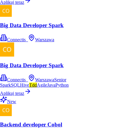
Aplikuj teraz
Big Data Developer Spark
Connectis_
Warszawa
Big Data Developer Spark
Connectis_
Warszawa
Senior
Spark
SQL
Hive
Tdd
Agile
Java
Python
Aplikuj teraz
New
Backend developer Cobol