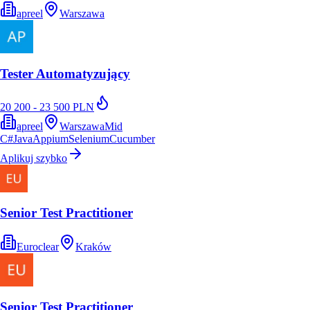
apreel
Warszawa
Tester Automatyzujący
20 200 - 23 500 PLN
apreel
Warszawa
Mid
C#
Java
Appium
Selenium
Cucumber
Aplikuj szybko
Senior Test Practitioner
Euroclear
Kraków
Senior Test Practitioner