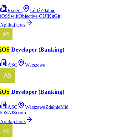
Experis
Łódź
Zdalnie
iOS
Swift
Objective-C
UIKit
Git
Aplikuj teraz
iOS
Developer (Banking)
ASC
Warszawa
iOS
Developer (Banking)
ASC
Warszawa
Zdalnie
Mid
iOS
AI
Scrum
Aplikuj teraz