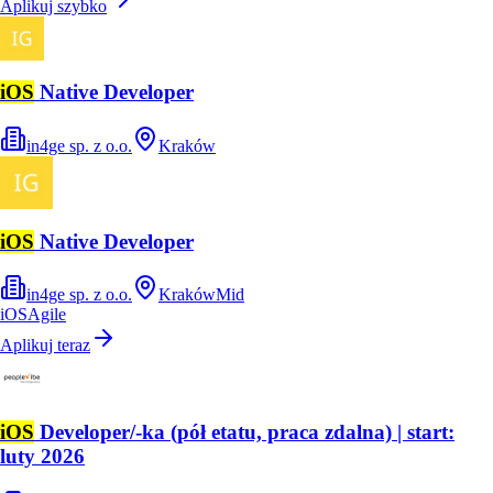
Aplikuj szybko
iOS
Native Developer
in4ge sp. z o.o.
Kraków
iOS
Native Developer
in4ge sp. z o.o.
Kraków
Mid
iOS
Agile
Aplikuj teraz
iOS
Developer/-ka (pół etatu, praca zdalna) | start:
luty 2026