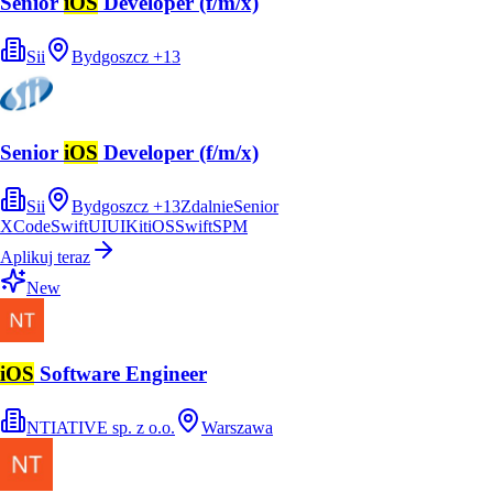
Senior
iOS
Developer (f/m/x)
Sii
Bydgoszcz
+
13
Senior
iOS
Developer (f/m/x)
Sii
Bydgoszcz
+
13
Zdalnie
Senior
XCode
SwiftUI
UIKit
iOS
Swift
SPM
Aplikuj teraz
New
iOS
Software Engineer
NTIATIVE sp. z o.o.
Warszawa