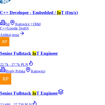
C++ Developer - Embedded /
Io
T (f/m/x)
Sii
Katowice
+
1
Mid
C++
Google Test
Qt
Aplikuj teraz
Senior Fullstack
Io
T Engineer
22.7k - 27.7k PLN
Reply Polska
Katowice
Senior Fullstack
Io
T Engineer
22 680 - 27 720 PLN