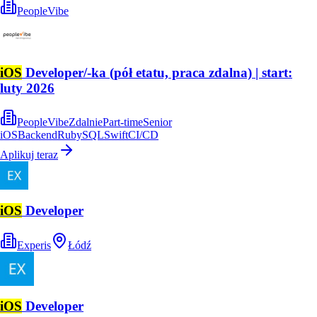
PeopleVibe
iOS
Developer/-ka (pół etatu, praca zdalna) | start:
luty 2026
PeopleVibe
Zdalnie
Part-time
Senior
iOS
Backend
Ruby
SQL
Swift
CI/CD
Aplikuj teraz
iOS
Developer
Experis
Łódź
iOS
Developer