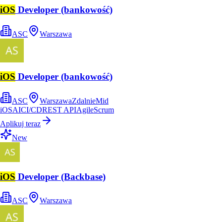
iOS
Developer (bankowość)
ASC
Warszawa
iOS
Developer (bankowość)
ASC
Warszawa
Zdalnie
Mid
iOS
AI
CI/CD
REST API
Agile
Scrum
Aplikuj teraz
New
iOS
Developer (Backbase)
ASC
Warszawa