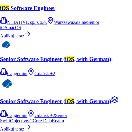
iOS
Software Engineer
NTIATIVE sp. z o.o.
Warszawa
Zdalnie
Senior
iOS
macOS
Aplikuj teraz
Senior Software Engineer (
iOS
, with German)
Capgemini
Gdańsk
+
2
Senior Software Engineer (
iOS
, with German)
Capgemini
Gdańsk
+
2
Senior
Swift
Objective-C
Core Data
Realm
Aplikuj teraz