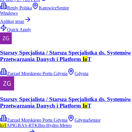
Reply Polska
Katowice
Senior
Windows
Aplikuj teraz
Quick Apply
Starszy Specjalista / Starsza Specjalistka ds. Systemów
Przetwarzania Danych i Platform
Io
T
Zarząd Morskiego Portu Gdynia
Gdynia
Starszy Specjalista / Starsza Specjalistka ds. Systemów
Przetwarzania Danych i Platform
Io
T
Zarząd Morskiego Portu Gdynia
Gdynia
Senior
IoT
API
GBAS-RTK
Bio-Hydro-Meteo