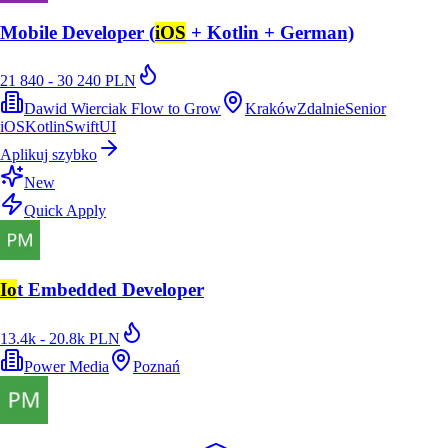
Mobile Developer (
iOS
+ Kotlin + German)
21 840 - 30 240 PLN
Dawid Wierciak Flow to Grow
Kraków
Zdalnie
Senior
iOS
Kotlin
SwiftUI
Aplikuj szybko
New
Quick Apply
Io
t Embedded Developer
13.4k - 20.8k PLN
Power Media
Poznań