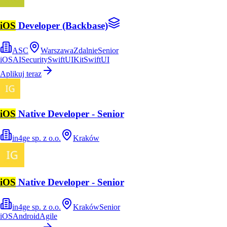
iOS
Developer (Backbase)
ASC
Warszawa
Zdalnie
Senior
iOS
AI
Security
Swift
UIKit
SwiftUI
Aplikuj teraz
iOS
Native Developer - Senior
in4ge sp. z o.o.
Kraków
iOS
Native Developer - Senior
in4ge sp. z o.o.
Kraków
Senior
iOS
Android
Agile