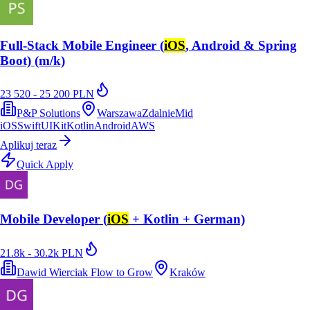
Full-Stack Mobile Engineer (
iOS
, Android & Spring
Boot) (m/k)
23 520 - 25 200 PLN
P&P Solutions
Warszawa
Zdalnie
Mid
iOS
Swift
UIKit
Kotlin
Android
AWS
Aplikuj teraz
Quick Apply
Mobile Developer (
iOS
+ Kotlin + German)
21.8k - 30.2k PLN
Dawid Wierciak Flow to Grow
Kraków