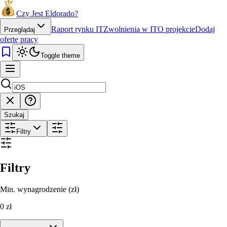
Czy Jest Eldorado?
Raport rynku IT
Zwolnienia w IT
O projekcie
Dodaj
Przeglądaj
ofertę pracy
Toggle theme
Szukaj
Filtry
Filtry
Min. wynagrodzenie (zł)
0
zł