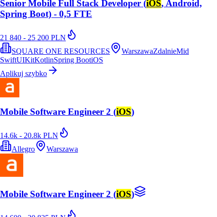
Senior Mobile Full Stack Developer (
iOS
, Android,
Spring Boot) - 0,5 FTE
21 840 - 25 200 PLN
SQUARE ONE RESOURCES
Warszawa
Zdalnie
Mid
Swift
UIKit
Kotlin
Spring Boot
iOS
Aplikuj szybko
Mobile Software Engineer 2 (
iOS
)
14.6k - 20.8k PLN
Allegro
Warszawa
Mobile Software Engineer 2 (
iOS
)