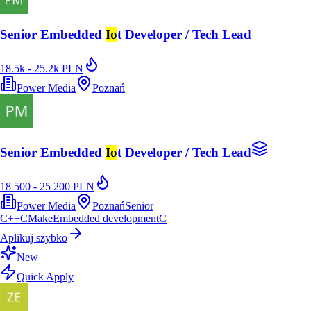
Senior Embedded
Io
t Developer / Tech Lead
18.5k - 25.2k PLN
Power Media
Poznań
Senior Embedded
Io
t Developer / Tech Lead
18 500 - 25 200 PLN
Power Media
Poznań
Senior
C++
CMake
Embedded development
C
Aplikuj szybko
New
Quick Apply