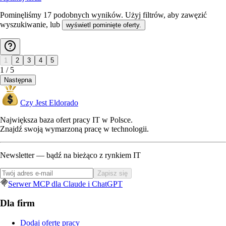
Pominęliśmy
17
podobnych wyników
. Użyj filtrów, aby zawęzić
wyszukiwanie, lub
wyświetl pominięte oferty.
1
2
3
4
5
1
/
5
Następna
Czy Jest Eldorado
Największa baza ofert pracy IT w Polsce.
Znajdź swoją wymarzoną pracę w technologii.
Newsletter — bądź na bieżąco z rynkiem IT
Zapisz się
Serwer MCP dla Claude i ChatGPT
Dla firm
Dodaj ofertę pracy