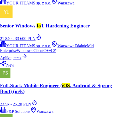
YOUR ITEAMS sp. z o.o.
Warszawa
Senior Windows
Io
T Hardening Engineer
21 840 - 33 600 PLN
YOUR ITEAMS sp. z o.o.
Warszawa
Zdalnie
Mid
Enterprise
Windows Client
C++
C#
Aplikuj teraz
New
Full-Stack Mobile Engineer (
iOS
, Android & Spring
Boot) (m/k)
23.5k - 25.2k PLN
P&P Solutions
Warszawa