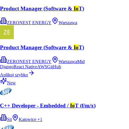
Product Manager (Software &
Io
T)
ZERONEST ENERGY
Warszawa
Product Manager (Software &
Io
T)
ZERONEST ENERGY
Warszawa
Mid
Django
React Native
AWS
GitHub
Aplikuj szybko
New
C++ Developer - Embedded /
Io
T (f/m/x)
Sii
Katowice
+
1