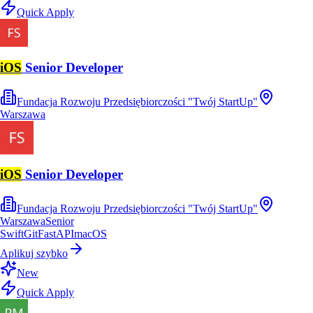
Quick Apply
iOS
Senior Developer
Fundacja Rozwoju Przedsiębiorczości "Twój StartUp"
Warszawa
iOS
Senior Developer
Fundacja Rozwoju Przedsiębiorczości "Twój StartUp"
Warszawa
Senior
Swift
Git
FastAPI
macOS
Aplikuj szybko
New
Quick Apply