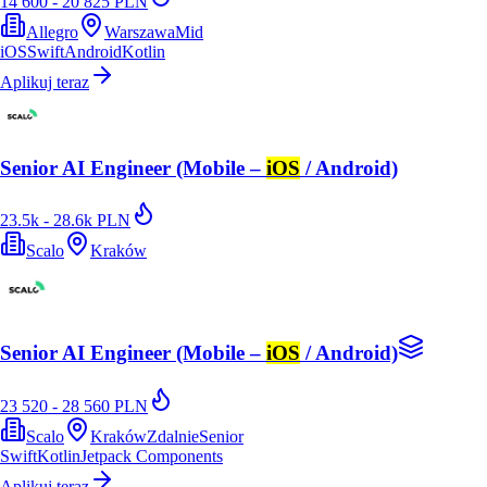
14 600 - 20 825 PLN
Allegro
Warszawa
Mid
iOS
Swift
Android
Kotlin
Aplikuj teraz
Senior AI Engineer (Mobile –
iOS
/ Android)
23.5k - 28.6k PLN
Scalo
Kraków
Senior AI Engineer (Mobile –
iOS
/ Android)
23 520 - 28 560 PLN
Scalo
Kraków
Zdalnie
Senior
Swift
Kotlin
Jetpack Components
Aplikuj teraz