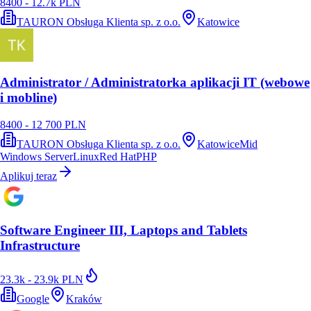
8400 - 12.7k PLN
TAURON Obsługa Klienta sp. z o.o.
Katowice
Administrator / Administratorka aplikacji IT (webowe
i mobline)
8400 - 12 700 PLN
TAURON Obsługa Klienta sp. z o.o.
Katowice
Mid
Windows Server
Linux
Red Hat
PHP
Aplikuj teraz
Software Engineer III, Laptops and Tablets
Infrastructure
23.3k - 23.9k PLN
Google
Kraków