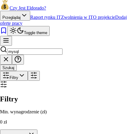
Czy Jest Eldorado?
Raport rynku IT
Zwolnienia w IT
O projekcie
Dodaj
Przeglądaj
ofertę pracy
Toggle theme
Szukaj
Filtry
Filtry
Min. wynagrodzenie (zł)
0
zł