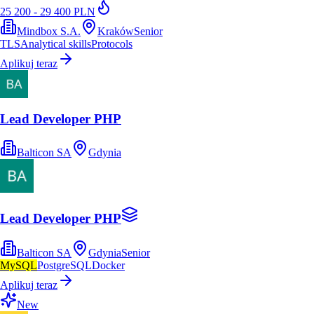
25 200 - 29 400 PLN
Mindbox S.A.
Kraków
Senior
TLS
Analytical skills
Protocols
Aplikuj teraz
Lead Developer PHP
Balticon SA
Gdynia
Lead Developer PHP
Balticon SA
Gdynia
Senior
MySQL
PostgreSQL
Docker
Aplikuj teraz
New