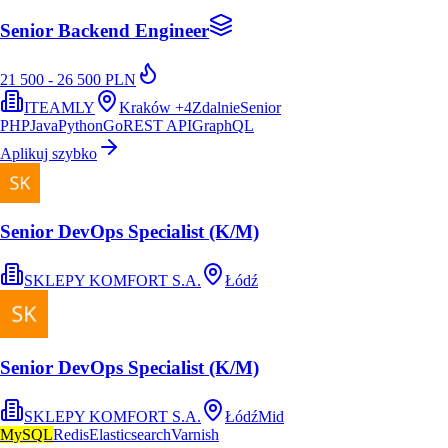
Senior Backend Engineer
21 500 - 26 500 PLN
ITEAMLY
Kraków
+
4
Zdalnie
Senior
PHP
Java
Python
Go
REST API
GraphQL
Aplikuj szybko
Senior DevOps Specialist (K/M)
SKLEPY KOMFORT S.A.
Łódź
Senior DevOps Specialist (K/M)
SKLEPY KOMFORT S.A.
Łódź
Mid
MySQL
Redis
Elasticsearch
Varnish