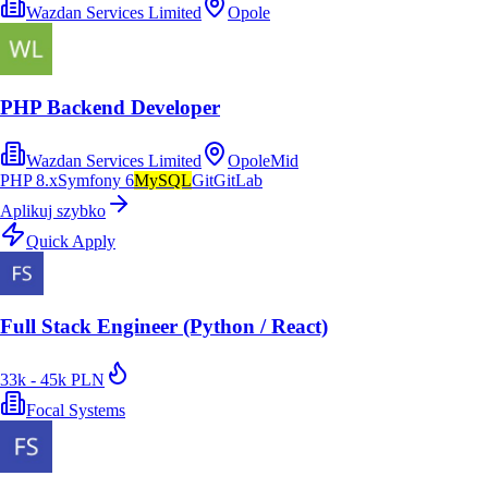
Wazdan Services Limited
Opole
PHP Backend Developer
Wazdan Services Limited
Opole
Mid
PHP 8.x
Symfony 6
MySQL
Git
GitLab
Aplikuj szybko
Quick Apply
Full Stack Engineer (Python / React)
33k - 45k PLN
Focal Systems