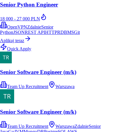
Senior Python Engineer
18 000 - 27 000 PLN
OpenVPN
Zdalnie
Senior
Python
JSON
REST API
HTTP
RDBMS
Git
Aplikuj teraz
Quick Apply
Senior Software Engineer (m/k)
Team Up Recruitment
Warszawa
Senior Software Engineer (m/k)
Team Up Recruitment
Warszawa
Zdalnie
Senior
Java
Go
JVM
MongoDB
PostgreSQL
AWS