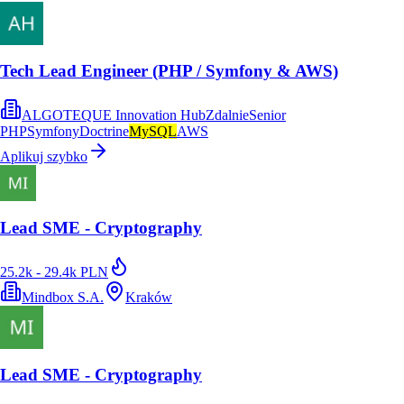
Tech Lead Engineer (PHP / Symfony & AWS)
ALGOTEQUE Innovation Hub
Zdalnie
Senior
PHP
Symfony
Doctrine
MySQL
AWS
Aplikuj szybko
Lead SME - Cryptography
25.2k - 29.4k PLN
Mindbox S.A.
Kraków
Lead SME - Cryptography