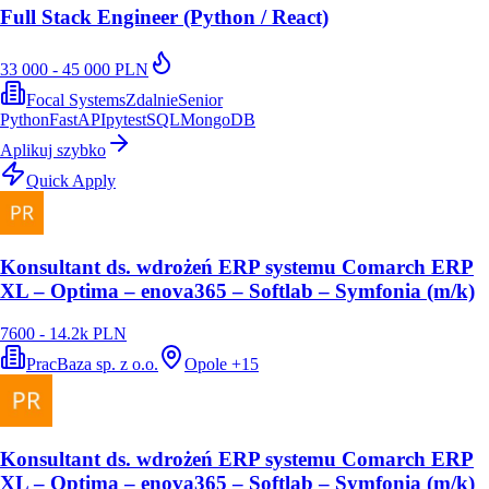
Full Stack Engineer (Python / React)
33 000 - 45 000 PLN
Focal Systems
Zdalnie
Senior
Python
FastAPI
pytest
SQL
MongoDB
Aplikuj szybko
Quick Apply
Konsultant ds. wdrożeń ERP systemu Comarch ERP
XL – Optima – enova365 – Softlab – Symfonia (m/k)
7600 - 14.2k PLN
PracBaza sp. z o.o.
Opole
+
15
Konsultant ds. wdrożeń ERP systemu Comarch ERP
XL – Optima – enova365 – Softlab – Symfonia (m/k)