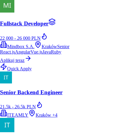
Fullstack Developer
22 000 - 26 000 PLN
Mindbox S.A.
Kraków
Senior
React.js
Angular
Vue.js
Java
Ruby
Aplikuj teraz
Quick Apply
Senior Backend Engineer
21.5k - 26.5k PLN
ITEAMLY
Kraków
+
4