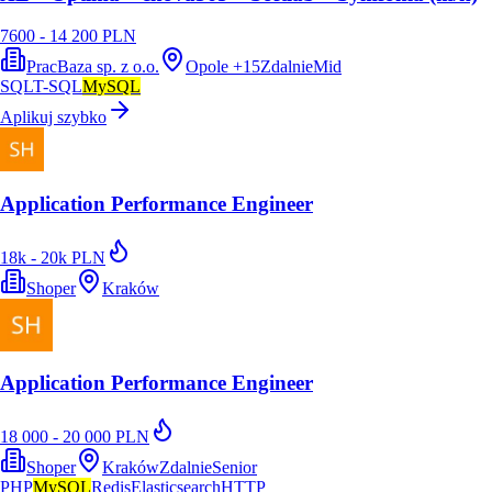
7600 - 14 200 PLN
PracBaza sp. z o.o.
Opole
+
15
Zdalnie
Mid
SQL
T-SQL
MySQL
Aplikuj szybko
Application Performance Engineer
18k - 20k PLN
Shoper
Kraków
Application Performance Engineer
18 000 - 20 000 PLN
Shoper
Kraków
Zdalnie
Senior
PHP
MySQL
Redis
Elasticsearch
HTTP