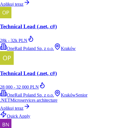
Aplikuj teraz
Technical Lead (.net, c#)
28k - 32k PLN
OneRail Poland Sp. z o.o.
Kraków
Technical Lead (.net, c#)
28 000 - 32 000 PLN
OneRail Poland Sp. z o.o.
Kraków
Senior
.NET
Microservices architecture
Aplikuj teraz
Quick Apply