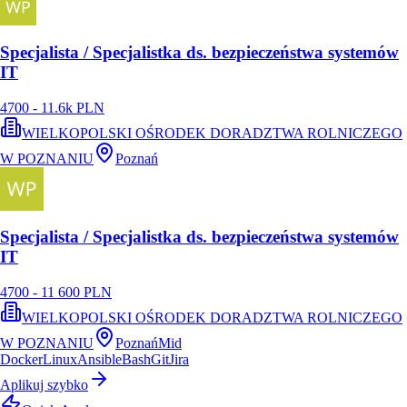
Specjalista / Specjalistka ds. bezpieczeństwa systemów
IT
4700 - 11.6k PLN
WIELKOPOLSKI OŚRODEK DORADZTWA ROLNICZEGO
W POZNANIU
Poznań
Specjalista / Specjalistka ds. bezpieczeństwa systemów
IT
4700 - 11 600 PLN
WIELKOPOLSKI OŚRODEK DORADZTWA ROLNICZEGO
W POZNANIU
Poznań
Mid
Docker
Linux
Ansible
Bash
Git
Jira
Aplikuj szybko