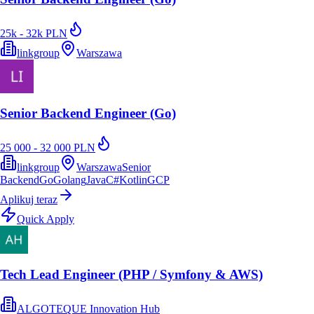
25k - 32k PLN
linkgroup
Warszawa
Senior Backend Engineer (Go)
25 000 - 32 000 PLN
linkgroup
Warszawa
Senior
Backend
Go
Golang
Java
C#
Kotlin
GCP
Aplikuj teraz
Quick Apply
Tech Lead Engineer (PHP / Symfony & AWS)
ALGOTEQUE Innovation Hub