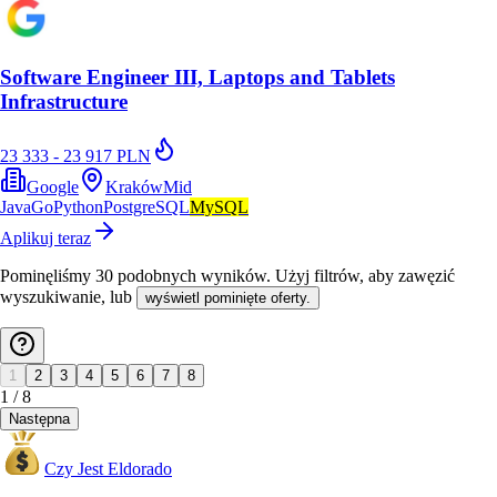
Software Engineer III, Laptops and Tablets
Infrastructure
23 333 - 23 917 PLN
Google
Kraków
Mid
Java
Go
Python
PostgreSQL
MySQL
Aplikuj teraz
Pominęliśmy
30
podobnych wyników
. Użyj filtrów, aby zawęzić
wyszukiwanie, lub
wyświetl pominięte oferty.
1
2
3
4
5
6
7
8
1
/
8
Następna
Czy Jest Eldorado