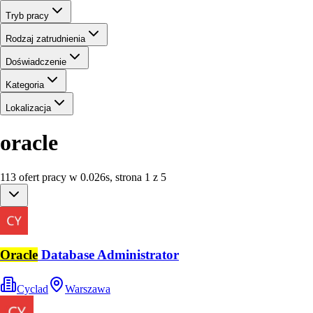
Tryb pracy
Rodzaj zatrudnienia
Doświadczenie
Kategoria
Lokalizacja
oracle
113
ofert
pracy
w
0.026
s
,
strona 1 z 5
Oracle
Database Administrator
Cyclad
Warszawa