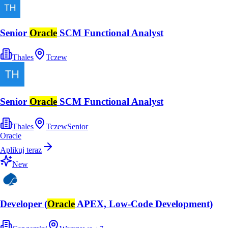
Senior
Oracle
SCM Functional Analyst
Thales
Tczew
Senior
Oracle
SCM Functional Analyst
Thales
Tczew
Senior
Oracle
Aplikuj teraz
New
Developer (
Oracle
APEX, Low-Code Development)