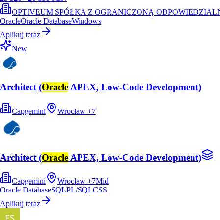
OPTIVEUM SPÓŁKA Z OGRANICZONĄ ODPOWIEDZIAL
Oracle
Oracle Database
Windows
Aplikuj teraz
New
Architect (
Oracle
APEX, Low-Code Development)
Capgemini
Wrocław
+
7
Architect (
Oracle
APEX, Low-Code Development)
Capgemini
Wrocław
+
7
Mid
Oracle Database
SQL
PL/SQL
CSS
Aplikuj teraz