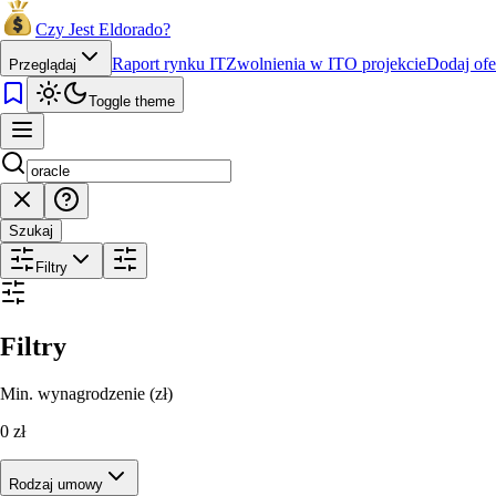
Czy Jest Eldorado?
Raport rynku IT
Zwolnienia w IT
O projekcie
Dodaj ofe
Przeglądaj
Toggle theme
Szukaj
Filtry
Filtry
Min. wynagrodzenie (zł)
0
zł
Rodzaj umowy