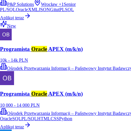
P&P Solutions
Wrocław
+
1
Senior
PL/SQL
Oracle
XML
JSON
Git
utPLSQL
Aplikuj teraz
New
Programista
Oracle
APEX (m/k/n)
10k - 14k PLN
Ośrodek Przetwarzania Informacji – Państwowy Instytut Badawcz
Programista
Oracle
APEX (m/k/n)
10 000 - 14 000 PLN
Ośrodek Przetwarzania Informacji – Państwowy Instytut Badawcz
Oracle
SQL
PL/SQL
HTML
CSS
Python
Aplikuj teraz