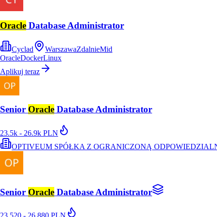
Oracle
Database Administrator
Cyclad
Warszawa
Zdalnie
Mid
Oracle
Docker
Linux
Aplikuj teraz
Senior
Oracle
Database Administrator
23.5k - 26.9k PLN
OPTIVEUM SPÓŁKA Z OGRANICZONĄ ODPOWIEDZIAL
Senior
Oracle
Database Administrator
23 520 - 26 880 PLN