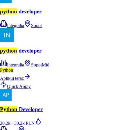
python
developer
Integralia
Sopot
python
developer
Integralia
Sopot
Mid
Python
Aplikuj teraz
Quick Apply
Python
Developer
20.2k - 30.2k PLN