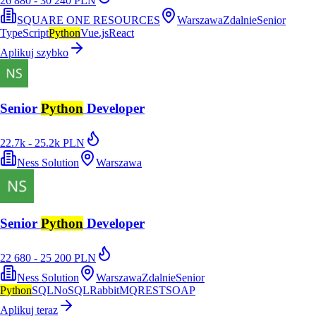
26 880 - 30 240 PLN
SQUARE ONE RESOURCES
Warszawa
Zdalnie
Senior
TypeScript
Python
Vue.js
React
Aplikuj szybko
Senior
Python
Developer
22.7k - 25.2k PLN
Ness Solution
Warszawa
Senior
Python
Developer
22 680 - 25 200 PLN
Ness Solution
Warszawa
Zdalnie
Senior
Python
SQL
NoSQL
RabbitMQ
REST
SOAP
Aplikuj teraz