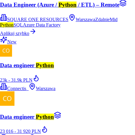
Data Engineer (Azure /
Python
/ ETL) – Remote
SQUARE ONE RESOURCES
Warszawa
Zdalnie
Mid
Python
SQL
Azure Data Factory
Aplikuj szybko
New
Data engineer
Python
23k - 31.9k PLN
Connectis_
Warszawa
Data engineer
Python
23 016 - 31 920 PLN