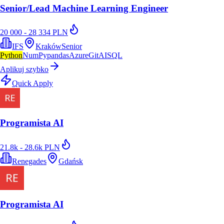
Senior/Lead Machine Learning Engineer
20 000 - 28 334 PLN
IFS
Kraków
Senior
Python
NumPy
pandas
Azure
Git
AI
SQL
Aplikuj szybko
Quick Apply
Programista AI
21.8k - 28.6k PLN
Renegades
Gdańsk
Programista AI