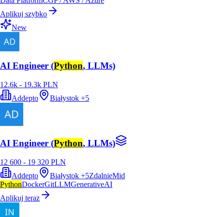
Data Platform
CGP / AWS / Azure
Aplikuj szybko
New
AI Engineer (
Python
, LLMs)
12.6k - 19.3k PLN
Addepto
Białystok
+
5
AI Engineer (
Python
, LLMs)
12 600 - 19 320 PLN
Addepto
Białystok
+
5
Zdalnie
Mid
Python
Docker
Git
LLM
GenerativeAI
Aplikuj teraz