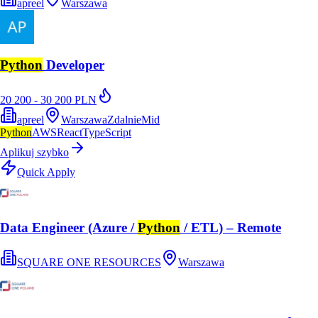
apreel
Warszawa
Python
Developer
20 200 - 30 200 PLN
apreel
Warszawa
Zdalnie
Mid
Python
AWS
React
TypeScript
Aplikuj szybko
Quick Apply
Data Engineer (Azure /
Python
/ ETL) – Remote
SQUARE ONE RESOURCES
Warszawa