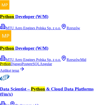
Python
Developer (W/M)
MTU Aero Engines Polska Sp. z o.o.
Rzeszów
Python
Developer (W/M)
MTU Aero Engines Polska Sp. z o.o.
Rzeszów
Mid
Python
Django
PostgreSQL
Angular
Aplikuj teraz
Data Scientist –
Python
& Cloud Data Platforms
(f/m/x)