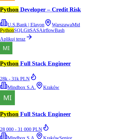
Python
Developer – Credit Risk
U.S.Bank | Elavon
Warszawa
Mid
Python
SQL
Git
SAS
Airflow
Bash
Aplikuj teraz
Python
Full Stack Engineer
28k - 31k PLN
Mindbox S.A.
Kraków
Python
Full Stack Engineer
28 000 - 31 000 PLN
Mindbox S.A.
Kraków
Senior