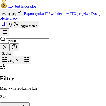
Czy Jest Eldorado?
Raport rynku IT
Zwolnienia w IT
O projekcie
Dodaj
Przeglądaj
ofertę pracy
Toggle theme
Szukaj
Filtry
Filtry
Min. wynagrodzenie (zł)
0
zł