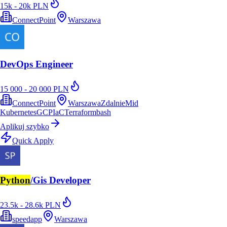
15k - 20k PLN
ConnectPoint
Warszawa
DevOps Engineer
15 000 - 20 000 PLN
ConnectPoint
Warszawa
Zdalnie
Mid
Kubernetes
GCP
IaC
Terraform
bash
Aplikuj szybko
Quick Apply
Python
/Gis Developer
23.5k - 28.6k PLN
speedapp
Warszawa