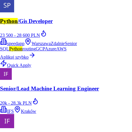
Python
/Gis Developer
23 500 - 28 600 PLN
speedapp
Warszawa
Zdalnie
Senior
SQL
Python
routing
GCP
Azure
AWS
Aplikuj szybko
Quick Apply
Senior/Lead Machine Learning Engineer
20k - 28.3k PLN
IFS
Kraków