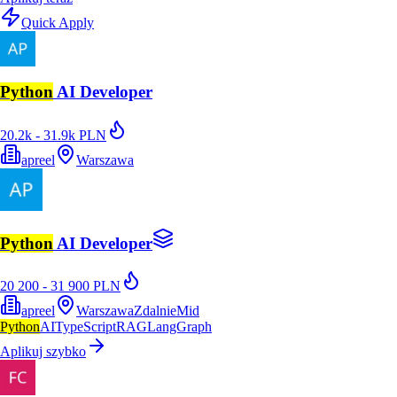
Quick Apply
Python
AI Developer
20.2k - 31.9k PLN
apreel
Warszawa
Python
AI Developer
20 200 - 31 900 PLN
apreel
Warszawa
Zdalnie
Mid
Python
AI
TypeScript
RAG
LangGraph
Aplikuj szybko