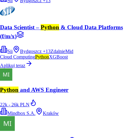
Sii
Bydgoszcz
+
13
Data Scientist –
Python
& Cloud Data Platforms
(f/m/x)
Sii
Bydgoszcz
+
13
Zdalnie
Mid
Cloud Computing
Python
XGBoost
Aplikuj teraz
Python
and AWS Engineer
22k - 26k PLN
Mindbox S.A.
Kraków