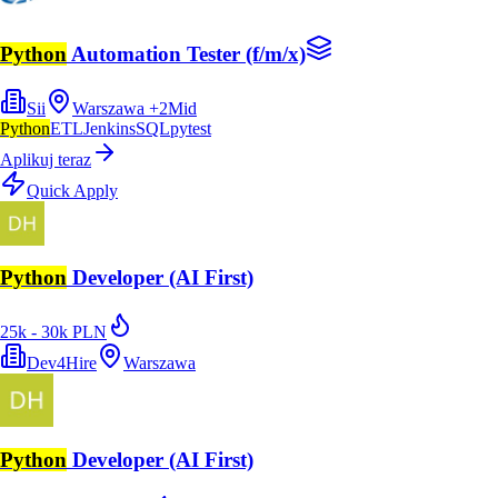
Python
Automation Tester (f/m/x)
Sii
Warszawa
+
2
Mid
Python
ETL
Jenkins
SQL
pytest
Aplikuj teraz
Quick Apply
Python
Developer (AI First)
25k - 30k PLN
Dev4Hire
Warszawa
Python
Developer (AI First)