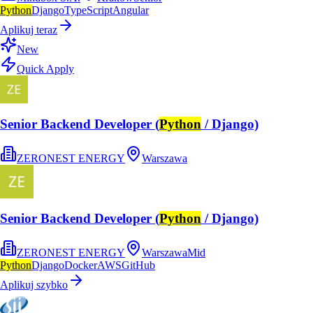
Python
Django
TypeScript
Angular
Aplikuj teraz
New
Quick Apply
Senior Backend Developer (
Python
/ Django)
ZERONEST ENERGY
Warszawa
Senior Backend Developer (
Python
/ Django)
ZERONEST ENERGY
Warszawa
Mid
Python
Django
Docker
AWS
GitHub
Aplikuj szybko