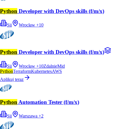
Python
Developer with DevOps skills (f/m/x)
Sii
Wrocław
+
10
Python
Developer with DevOps skills (f/m/x)
Sii
Wrocław
+
10
Zdalnie
Mid
Python
Terraform
Kubernetes
AWS
Aplikuj teraz
Python
Automation Tester (f/m/x)
Sii
Warszawa
+
2