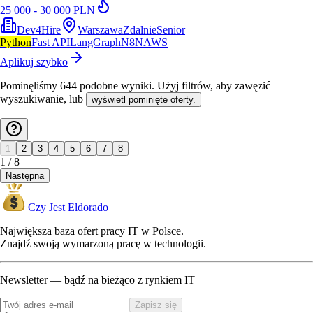
25 000 - 30 000 PLN
Dev4Hire
Warszawa
Zdalnie
Senior
Python
Fast API
LangGraph
N8N
AWS
Aplikuj szybko
Pominęliśmy
644
podobne wyniki
. Użyj filtrów, aby zawęzić
wyszukiwanie, lub
wyświetl pominięte oferty.
1
2
3
4
5
6
7
8
1
/
8
Następna
Czy Jest Eldorado
Największa baza ofert pracy IT w Polsce.
Znajdź swoją wymarzoną pracę w technologii.
Newsletter — bądź na bieżąco z rynkiem IT
Zapisz się