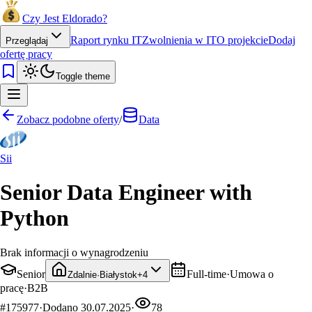
Czy Jest Eldorado?
Raport rynku IT
Zwolnienia w IT
O projekcie
Dodaj
Przeglądaj
ofertę pracy
Toggle theme
Zobacz podobne oferty
/
Data
Sii
Senior Data Engineer with
Python
Brak informacji o wynagrodzeniu
Senior
Full-time
·
Umowa o
Zdalnie
·
Białystok
+
4
pracę
·
B2B
#
175977
·
Dodano
30.07.2025
·
78