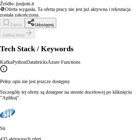
Źródło:
justjoin.it
🚫
Oferta wygasła.
Ta oferta pracy nie jest już aktywna i rekrutacja
została zakończona.
Zapisz
Udostępnij
Aplikuj teraz
Tech Stack / Keywords
Kafka
Python
Databricks
Azure Functions
Pełny opis nie jest jeszcze dostępny
Szczegóły tej oferty są dostępne na stronie docelowej po kliknięciu
"Aplikuj".
Sii
435
aktywnych ofert