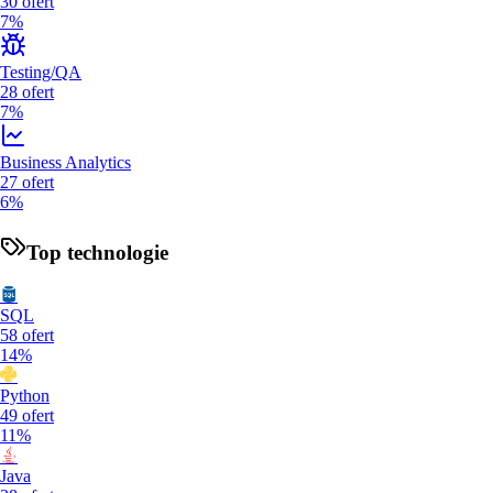
30
ofert
7%
Testing/QA
28
ofert
7%
Business Analytics
27
ofert
6%
Top technologie
SQL
58
ofert
14%
Python
49
ofert
11%
Java