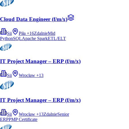
Cloud Data Engineer (f/m/x)
Sii
Piła
+
16
Zdalnie
Mid
Python
SQL
Apache Spark
ETL/ELT
IT Project Manager – ERP (f/m/x)
Sii
Wrocław
+
13
IT Project Manager – ERP (f/m/x)
Sii
Wrocław
+
13
Zdalnie
Senior
ERP
PMP Certificate