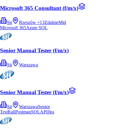
Microsoft 365 Consultant (f/m/x)
Sii
Rzeszów
+
13
Zdalnie
Mid
Microsoft 365
Azure SQL
Senior Manual Tester (f/m/x)
Sii
Warszawa
Senior Manual Tester (f/m/x)
Sii
Warszawa
Senior
TestRail
Postman
SQL
API
Jira