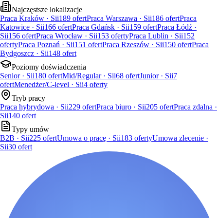
Najczęstsze lokalizacje
Praca Kraków · Sii
189
ofert
Praca Warszawa · Sii
186
ofert
Praca
Katowice · Sii
166
ofert
Praca Gdańsk · Sii
159
ofert
Praca Łódź ·
Sii
156
ofert
Praca Wrocław · Sii
153
oferty
Praca Lublin · Sii
152
oferty
Praca Poznań · Sii
151
ofert
Praca Rzeszów · Sii
150
ofert
Praca
Bydgoszcz · Sii
148
ofert
Poziomy doświadczenia
Senior · Sii
180
ofert
Mid/Regular · Sii
68
ofert
Junior · Sii
7
ofert
Menedżer/C-level · Sii
4
oferty
Tryb pracy
Praca hybrydowa · Sii
229
ofert
Praca biuro · Sii
205
ofert
Praca zdalna ·
Sii
140
ofert
Typy umów
B2B · Sii
225
ofert
Umowa o pracę · Sii
183
oferty
Umowa zlecenie ·
Sii
30
ofert