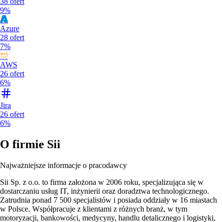
38
ofert
9%
Azure
28
ofert
7%
AWS
26
ofert
6%
Jira
26
ofert
6%
O firmie
Sii
Najważniejsze informacje o pracodawcy
Sii Sp. z o.o. to firma założona w 2006 roku, specjalizująca się w
dostarczaniu usług IT, inżynierii oraz doradztwa technologicznego.
Zatrudnia ponad 7 500 specjalistów i posiada oddziały w 16 miastach
w Polsce. Współpracuje z klientami z różnych branż, w tym
motoryzacji, bankowości, medycyny, handlu detalicznego i logistyki,