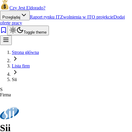
Czy Jest Eldorado?
Raport rynku IT
Zwolnienia w IT
O projekcie
Dodaj
Przeglądaj
ofertę pracy
Toggle theme
Strona główna
Lista firm
Sii
S
Firma
Sii