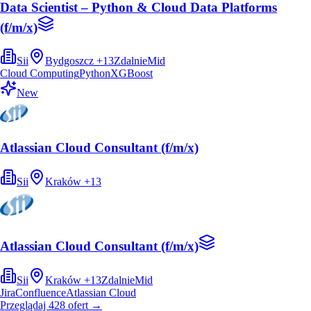
Data Scientist – Python & Cloud Data Platforms
(f/m/x)
Sii
Bydgoszcz
+
13
Zdalnie
Mid
Cloud Computing
Python
XGBoost
New
Atlassian Cloud Consultant (f/m/x)
Sii
Kraków
+
13
Atlassian Cloud Consultant (f/m/x)
Sii
Kraków
+
13
Zdalnie
Mid
Jira
Confluence
Atlassian Cloud
Przeglądaj
428
ofert
→