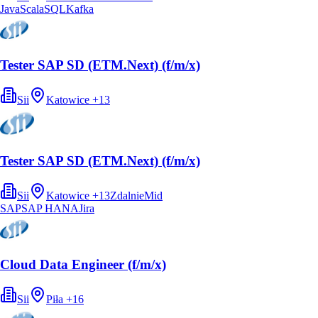
Java
Scala
SQL
Kafka
Tester SAP SD (ETM.Next) (f/m/x)
Sii
Katowice
+
13
Tester SAP SD (ETM.Next) (f/m/x)
Sii
Katowice
+
13
Zdalnie
Mid
SAP
SAP HANA
Jira
Cloud Data Engineer (f/m/x)
Sii
Piła
+
16