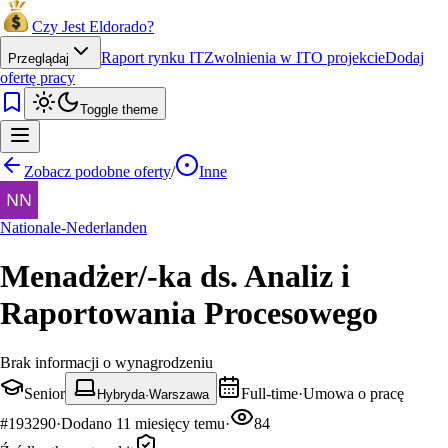
Czy Jest Eldorado?
Raport rynku IT
Zwolnienia w IT
O projekcie
Dodaj
Przeglądaj
ofertę pracy
Toggle theme
Zobacz podobne oferty
/
Inne
Nationale-Nederlanden
Menadżer/-ka ds. Analiz i
Raportowania Procesowego
Brak informacji o wynagrodzeniu
Senior
Full-time
·
Umowa o pracę
Hybryda
·
Warszawa
#
193290
·
Dodano
11 miesięcy temu
·
84