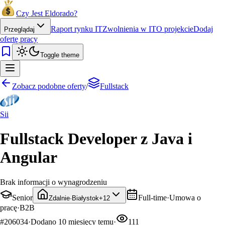
Czy Jest Eldorado?
Raport rynku IT
Zwolnienia w IT
O projekcie
Dodaj
Przeglądaj
ofertę pracy
Toggle theme
Zobacz podobne oferty
/
Fullstack
Sii
Fullstack Developer z Java i
Angular
Brak informacji o wynagrodzeniu
Senior
Full-time
·
Umowa o
Zdalnie
·
Białystok
+
12
pracę
·
B2B
#
206034
·
Dodano
10 miesięcy temu
·
111