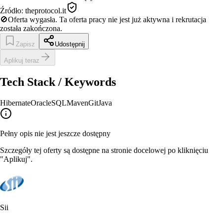
Źródło:
theprotocol.it
🚫
Oferta wygasła.
Ta oferta pracy nie jest już aktywna i rekrutacja
została zakończona.
Zapisz
Udostępnij
Aplikuj teraz
Tech Stack / Keywords
Hibernate
Oracle
SQL
Maven
Git
Java
Pełny opis nie jest jeszcze dostępny
Szczegóły tej oferty są dostępne na stronie docelowej po kliknięciu
"Aplikuj".
Sii