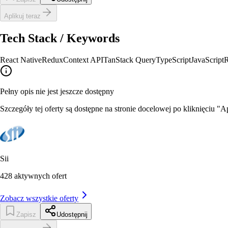
Aplikuj teraz
Tech Stack / Keywords
React Native
Redux
Context API
TanStack Query
TypeScript
JavaScript
Pełny opis nie jest jeszcze dostępny
Szczegóły tej oferty są dostępne na stronie docelowej po kliknięciu "Ap
Sii
428
aktywnych ofert
Zobacz wszystkie oferty
Zapisz
Udostępnij