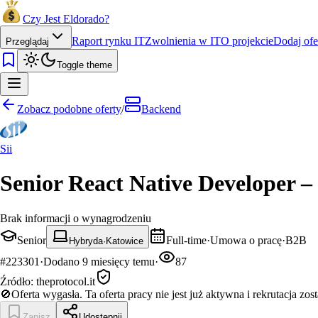
Czy Jest Eldorado?
Raport rynku IT
Zwolnienia w IT
O projekcie
Dodaj ofe
Przeglądaj
Toggle theme
Zobacz podobne oferty
/
Backend
Sii
Senior React Native Developer –
Brak informacji o wynagrodzeniu
Senior
Full-time
·
Umowa o pracę
·
B2B
Hybryda
·
Katowice
#
223301
·
Dodano
9 miesięcy temu
·
87
Źródło:
theprotocol.it
🚫
Oferta wygasła.
Ta oferta pracy nie jest już aktywna i rekrutacja zos
Zapisz
Udostępnij