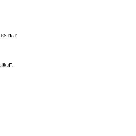
REST
IoT
likuj".