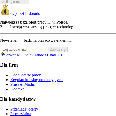
Aplikuj teraz
Czy Jest Eldorado
Największa baza ofert pracy IT w Polsce.
Znajdź swoją wymarzoną pracę w technologii.
Newsletter — bądź na bieżąco z rynkiem IT
Zapisz się
Serwer MCP dla Claude i ChatGPT
Dla firm
Dodaj ofertę pracy
Regulamin usług promocyjnych
Prasa & Media
Kontakt
Dla kandydatów
Przeglądaj oferty
Praca zdalna