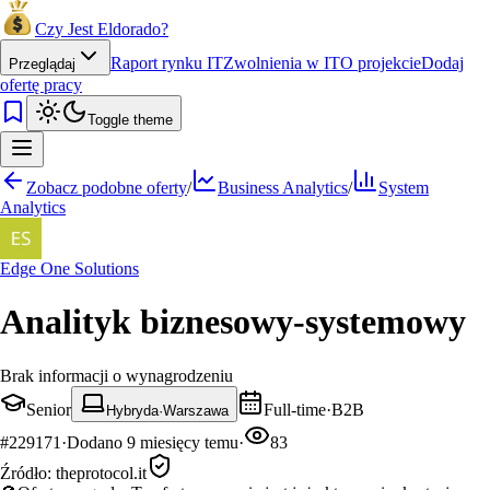
Czy Jest Eldorado?
Raport rynku IT
Zwolnienia w IT
O projekcie
Dodaj
Przeglądaj
ofertę pracy
Toggle theme
Zobacz podobne oferty
/
Business Analytics
/
System
Analytics
Edge One Solutions
Analityk biznesowy-systemowy
Brak informacji o wynagrodzeniu
Senior
Full-time
·
B2B
Hybryda
·
Warszawa
#
229171
·
Dodano
9 miesięcy temu
·
83
Źródło:
theprotocol.it