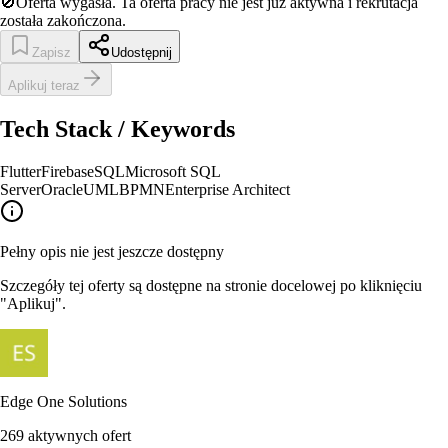
🚫
Oferta wygasła.
Ta oferta pracy nie jest już aktywna i rekrutacja
została zakończona.
Zapisz
Udostępnij
Aplikuj teraz
Tech Stack / Keywords
Flutter
Firebase
SQL
Microsoft SQL
Server
Oracle
UML
BPMN
Enterprise Architect
Pełny opis nie jest jeszcze dostępny
Szczegóły tej oferty są dostępne na stronie docelowej po kliknięciu
"Aplikuj".
Edge One Solutions
269
aktywnych ofert