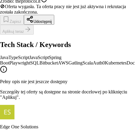
Źródło:
theprotocol.it
🚫
Oferta wygasła.
Ta oferta pracy nie jest już aktywna i rekrutacja
została zakończona.
Zapisz
Udostępnij
Aplikuj teraz
Tech Stack / Keywords
Java
TypeScript
JavaScript
Spring
Boot
Playwright
SQL
Bitbucket
AWS
Gatling
Scala
Auth0
Kubernetes
Doc
Pełny opis nie jest jeszcze dostępny
Szczegóły tej oferty są dostępne na stronie docelowej po kliknięciu
"Aplikuj".
Edge One Solutions