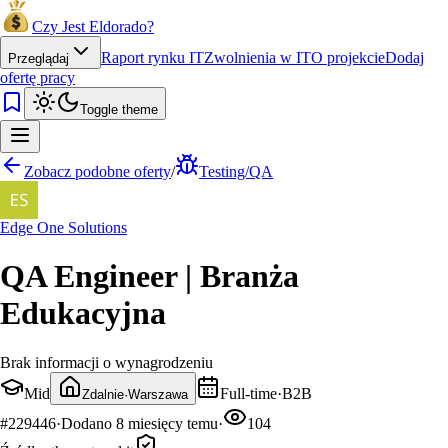
Czy Jest Eldorado?
Raport rynku IT
Zwolnienia w IT
O projekcie
Dodaj
Przeglądaj
ofertę pracy
Toggle theme
Zobacz podobne oferty
/
Testing/QA
Edge One Solutions
QA Engineer | Branża
Edukacyjna
Brak informacji o wynagrodzeniu
Mid
Full-time
·
B2B
Zdalnie
·
Warszawa
#
229446
·
Dodano
8 miesięcy temu
·
104