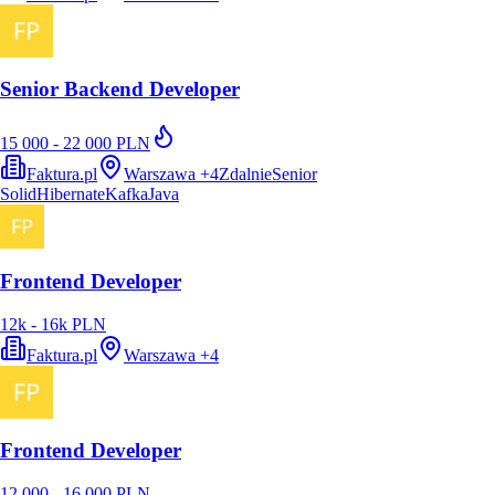
Senior Backend Developer
15 000 - 22 000 PLN
Faktura.pl
Warszawa
+
4
Zdalnie
Senior
Solid
Hibernate
Kafka
Java
Frontend Developer
12k - 16k PLN
Faktura.pl
Warszawa
+
4
Frontend Developer
12 000 - 16 000 PLN