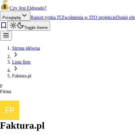
Czy Jest Eldorado?
Raport rynku IT
Zwolnienia w IT
O projekcie
Dodaj ofe
Przeglądaj
Toggle theme
Strona główna
Lista firm
Faktura.pl
F
Firma
Faktura.pl