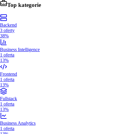
Top kategorie
Backend
3
oferty
38%
Business Intelligence
1
oferta
13%
Frontend
1
oferta
13%
Fullstack
1
oferta
13%
Business Analytics
1
oferta
13%