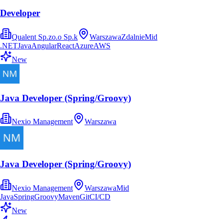
Developer
Qualent Sp.zo.o Sp.k
Warszawa
Zdalnie
Mid
.NET
Java
Angular
React
Azure
AWS
New
Java Developer (Spring/Groovy)
Nexio Management
Warszawa
Java Developer (Spring/Groovy)
Nexio Management
Warszawa
Mid
Java
Spring
Groovy
Maven
Git
CI/CD
New