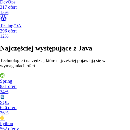
DevOps
317
ofert
13%
Testing/QA
296
ofert
12%
Najczęściej występujące z
Java
Technologie i narzędzia, które najczęściej pojawiają się w
wymaganiach ofert
Spring
831
ofert
34%
SQL
626
ofert
26%
Python
562
oferty