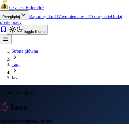
Czy Jest Eldorado?
Raport rynku IT
Zwolnienia w IT
O projekcie
Dodaj
Przeglądaj
ofertę pracy
Toggle theme
Strona główna
Tagi
Java
J
Tag technologiczny
Java
Rynek pracy, zarobki, trendy