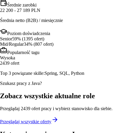
Średnie zarobki
22 200 - 27 189 PLN
Średnia netto (B2B) / miesięcznie
Poziom doświadczenia
Senior
59
% (
1395
ofert
)
Mid/Regular
34
% (
807
ofert
)
Popularność tagu
Wysoka
2439
ofert
Top 3 powiązane skille:
Spring, SQL, Python
Szukasz pracy z Java?
Zobacz wszystkie aktualne role
Przeglądaj
2439
ofert
pracy i wybierz stanowisko dla siebie.
Przeglądaj wszystkie oferty