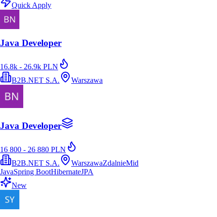
Quick Apply
Java Developer
16.8k - 26.9k PLN
B2B.NET S.A.
Warszawa
Java Developer
16 800 - 26 880 PLN
B2B.NET S.A.
Warszawa
Zdalnie
Mid
Java
Spring Boot
Hibernate
JPA
New