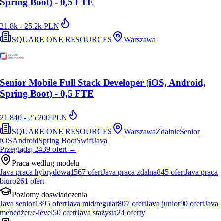
Spring Boot) - 0,5 FTE
21.8k - 25.2k PLN
SQUARE ONE RESOURCES
Warszawa
Senior Mobile Full Stack Developer (iOS, Android,
Spring Boot) - 0,5 FTE
21 840 - 25 200 PLN
SQUARE ONE RESOURCES
Warszawa
Zdalnie
Senior
iOS
Android
Spring Boot
Swift
Java
Przeglądaj
2439
ofert
→
Praca wedlug modelu
Java praca hybrydowa
1567
ofert
Java praca zdalna
845
ofert
Java praca
biuro
261
ofert
Poziomy doswiadczenia
Java senior
1395
ofert
Java mid/regular
807
ofert
Java junior
90
ofert
Java
menedżer/c-level
50
ofert
Java stażysta
24
oferty