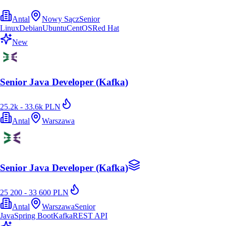
Antal
Nowy Sącz
Senior
Linux
Debian
Ubuntu
CentOS
Red Hat
New
Senior Java Developer (Kafka)
25.2k - 33.6k PLN
Antal
Warszawa
Senior Java Developer (Kafka)
25 200 - 33 600 PLN
Antal
Warszawa
Senior
Java
Spring Boot
Kafka
REST API