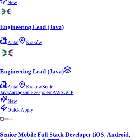
New
Engineering Lead (Java)
Antal
Kraków
Engineering Lead (Java)
Antal
Kraków
Senior
Java
Zarządzanie zespołem
AWS
GCP
New
Quick Apply
Senior Mobile Full Stack Developer (iOS, Android,