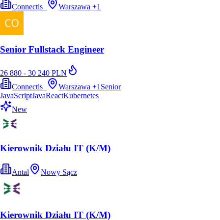
Connectis_
Warszawa
+
1
Senior Fullstack Engineer
26 880 - 30 240 PLN
Connectis_
Warszawa
+
1
Senior
JavaScript
Java
React
Kubernetes
New
Kierownik Działu IT (K/M)
Antal
Nowy Sącz
Kierownik Działu IT (K/M)