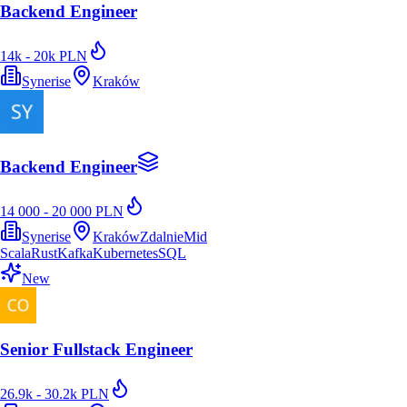
Backend Engineer
14k - 20k PLN
Synerise
Kraków
Backend Engineer
14 000 - 20 000 PLN
Synerise
Kraków
Zdalnie
Mid
Scala
Rust
Kafka
Kubernetes
SQL
New
Senior Fullstack Engineer
26.9k - 30.2k PLN