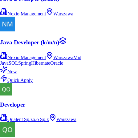
Nexio Management
Warszawa
Java Developer (k/m/n)
Nexio Management
Warszawa
Mid
Java
SQL
Spring
Hibernate
Oracle
New
Quick Apply
Developer
Qualent Sp.zo.o Sp.k
Warszawa