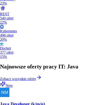
23%
REST
540
ofert
22%
Kubernetes
498
ofert
20%
Docker
377
ofert
15%
Najnowsze oferty pracy IT: Java
Zobacz wszystkie oferty
New
Java Developer (k/m/n)