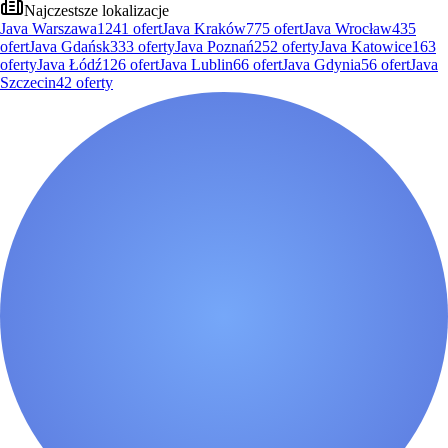
Najczestsze lokalizacje
Java Warszawa
1241
ofert
Java Kraków
775
ofert
Java Wrocław
435
ofert
Java Gdańsk
333
oferty
Java Poznań
252
oferty
Java Katowice
163
oferty
Java Łódź
126
ofert
Java Lublin
66
ofert
Java Gdynia
56
ofert
Java
Szczecin
42
oferty