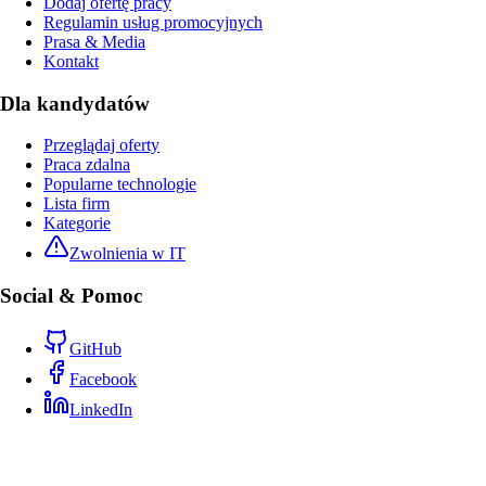
Dodaj ofertę pracy
Regulamin usług promocyjnych
Prasa & Media
Kontakt
Dla kandydatów
Przeglądaj oferty
Praca zdalna
Popularne technologie
Lista firm
Kategorie
Zwolnienia w IT
Social & Pomoc
GitHub
Facebook
LinkedIn