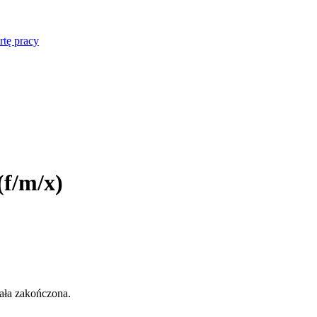
rtę pracy
(f/m/x)
tała zakończona.