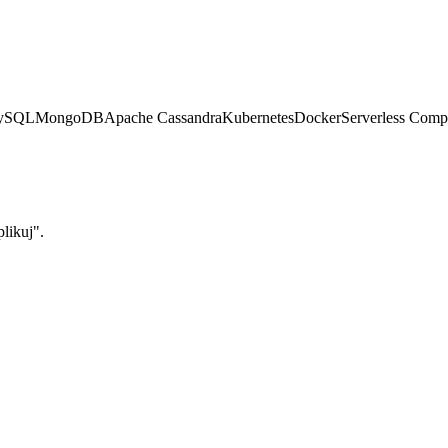
ySQL
MongoDB
Apache Cassandra
Kubernetes
Docker
Serverless Comp
likuj".