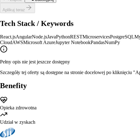
Aplikuj teraz
Tech Stack / Keywords
React.js
Angular
Node.js
Java
Python
REST
Microservices
PostgreSQL
M
Cloud
AWS
Microsoft Azure
Jupyter Notebook
Pandas
NumPy
Pełny opis nie jest jeszcze dostępny
Szczegóły tej oferty są dostępne na stronie docelowej po kliknięciu "Ap
Benefity
Opieka zdrowotna
Udział w zyskach