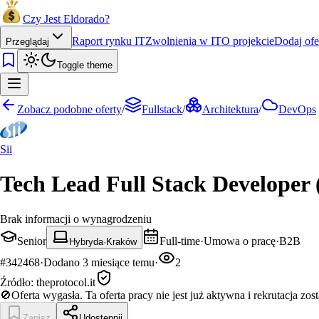
Czy Jest Eldorado?
Raport rynku IT
Zwolnienia w IT
O projekcie
Dodaj ofe
Przeglądaj
Toggle theme
Zobacz podobne oferty
/
Fullstack
/
Architektura
/
DevOps
Sii
Tech Lead Full Stack Developer 
Brak informacji o wynagrodzeniu
Senior
Full-time
·
Umowa o pracę
·
B2B
Hybryda
·
Kraków
#
342468
·
Dodano
3 miesiące temu
·
2
Źródło:
theprotocol.it
🚫
Oferta wygasła.
Ta oferta pracy nie jest już aktywna i rekrutacja zos
Zapisz
Udostępnij