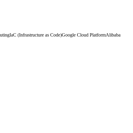
uting
IaC (Infrastructure as Code)
Google Cloud Platform
Alibaba