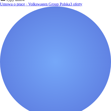
Umowa o pracę · Volkswagen Group Polska
3
oferty