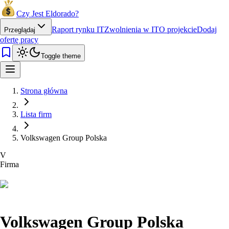
Czy Jest Eldorado?
Raport rynku IT
Zwolnienia w IT
O projekcie
Dodaj
Przeglądaj
ofertę pracy
Toggle theme
Strona główna
Lista firm
Volkswagen Group Polska
V
Firma
Volkswagen Group Polska