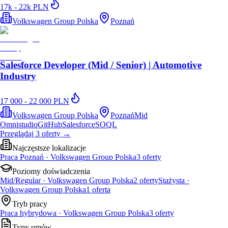
17k - 22k PLN
Volkswagen Group Polska
Poznań
Salesforce Developer (Mid / Senior) | Automotive
Industry
17 000 - 22 000 PLN
Volkswagen Group Polska
Poznań
Mid
Omnistudio
GitHub
Salesforce
SOQL
Przeglądaj
3
oferty
→
Najczęstsze lokalizacje
Praca Poznań · Volkswagen Group Polska
3
oferty
Poziomy doświadczenia
Mid/Regular · Volkswagen Group Polska
2
oferty
Stażysta ·
Volkswagen Group Polska
1
oferta
Tryb pracy
Praca hybrydowa · Volkswagen Group Polska
3
oferty
Typy umów