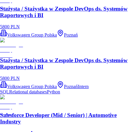
Stażysta / Stażystka w Zespole DevOps ds. Systemów
Raportowych i BI
5800 PLN
Volkswagen Group Polska
Poznań
Stażysta / Stażystka w Zespole DevOps ds. Systemów
Raportowych i BI
5800 PLN
Volkswagen Group Polska
Poznań
Intern
SQL
Relational databases
Python
Salesforce Developer (Mid / Senior) | Automotive
Industry