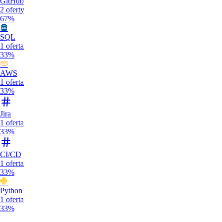
GitHub
2
oferty
67%
SQL
1
oferta
33%
AWS
1
oferta
33%
Jira
1
oferta
33%
CI/CD
1
oferta
33%
Python
1
oferta
33%