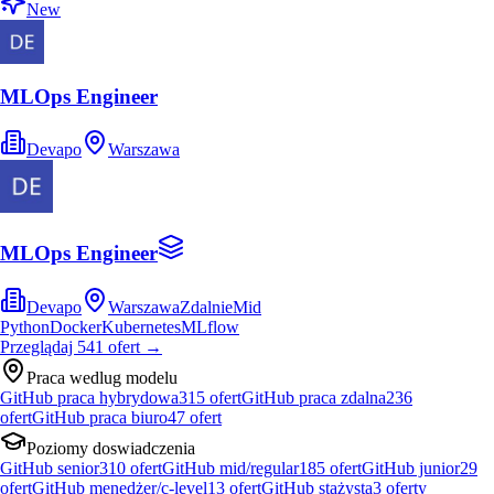
New
MLOps Engineer
Devapo
Warszawa
MLOps Engineer
Devapo
Warszawa
Zdalnie
Mid
Python
Docker
Kubernetes
MLflow
Przeglądaj
541
ofert
→
Praca wedlug modelu
GitHub praca hybrydowa
315
ofert
GitHub praca zdalna
236
ofert
GitHub praca biuro
47
ofert
Poziomy doswiadczenia
GitHub senior
310
ofert
GitHub mid/regular
185
ofert
GitHub junior
29
ofert
GitHub menedżer/c-level
13
ofert
GitHub stażysta
3
oferty