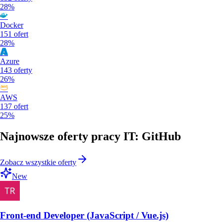
28%
Docker
151
ofert
28%
Azure
143
oferty
26%
AWS
137
ofert
25%
Najnowsze oferty pracy IT: GitHub
Zobacz wszystkie oferty
New
Front-end Developer (JavaScript / Vue.js)