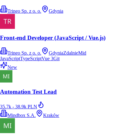
Trineo Sp. z o. o.
Gdynia
Front-end Developer (JavaScript / Vue.js)
Trineo Sp. z o. o.
Gdynia
Zdalnie
Mid
JavaScript
TypeScript
Vue 3
Git
New
Automation Test Lead
35.7k - 38.9k PLN
Mindbox S.A.
Kraków