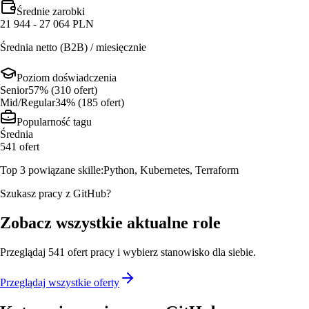
Średnie zarobki
21 944 - 27 064 PLN
Średnia netto (B2B) / miesięcznie
Poziom doświadczenia
Senior
57
% (
310
ofert
)
Mid/Regular
34
% (
185
ofert
)
Popularność tagu
Średnia
541
ofert
Top 3 powiązane skille:
Python, Kubernetes, Terraform
Szukasz pracy z GitHub?
Zobacz wszystkie aktualne role
Przeglądaj
541
ofert
pracy i wybierz stanowisko dla siebie.
Przeglądaj wszystkie oferty