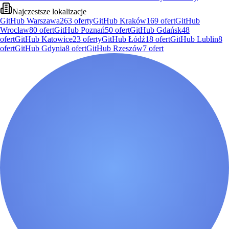
Najczestsze lokalizacje
GitHub Warszawa
263
oferty
GitHub Kraków
169
ofert
GitHub
Wrocław
80
ofert
GitHub Poznań
50
ofert
GitHub Gdańsk
48
ofert
GitHub Katowice
23
oferty
GitHub Łódź
18
ofert
GitHub Lublin
8
ofert
GitHub Gdynia
8
ofert
GitHub Rzeszów
7
ofert