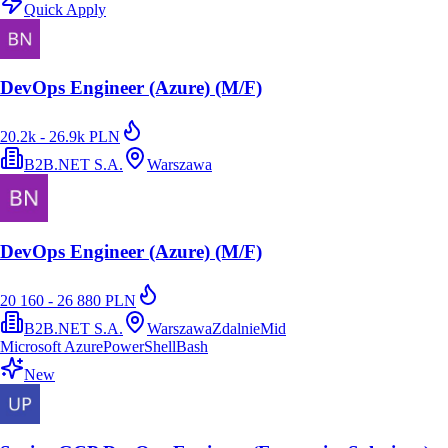
Quick Apply
DevOps Engineer (Azure) (M/F)
20.2k - 26.9k PLN
B2B.NET S.A.
Warszawa
DevOps Engineer (Azure) (M/F)
20 160 - 26 880 PLN
B2B.NET S.A.
Warszawa
Zdalnie
Mid
Microsoft Azure
PowerShell
Bash
New