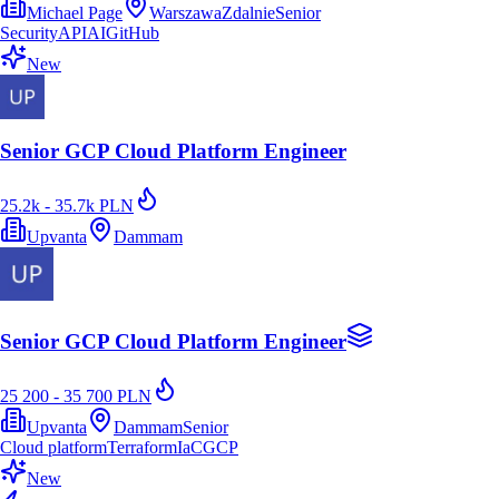
Michael Page
Warszawa
Zdalnie
Senior
Security
API
AI
GitHub
New
Senior GCP Cloud Platform Engineer
25.2k - 35.7k PLN
Upvanta
Dammam
Senior GCP Cloud Platform Engineer
25 200 - 35 700 PLN
Upvanta
Dammam
Senior
Cloud platform
Terraform
IaC
GCP
New