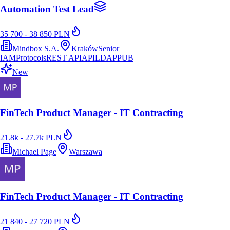
Automation Test Lead
35 700 - 38 850 PLN
Mindbox S.A.
Kraków
Senior
IAM
Protocols
REST API
API
LDAP
PUB
New
FinTech Product Manager - IT Contracting
21.8k - 27.7k PLN
Michael Page
Warszawa
FinTech Product Manager - IT Contracting
21 840 - 27 720 PLN