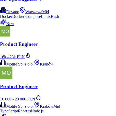
Devapo
Warszawa
Mid
Docker
Docker Compose
Linux
Bash
New
Product Engineer
16k - 23k PLN
Motife Sp. z o.o.
Kraków
Product Engineer
16 000 - 23 000 PLN
Motife Sp. z o.o.
Kraków
Mid
TypeScript
React.js
Node.js