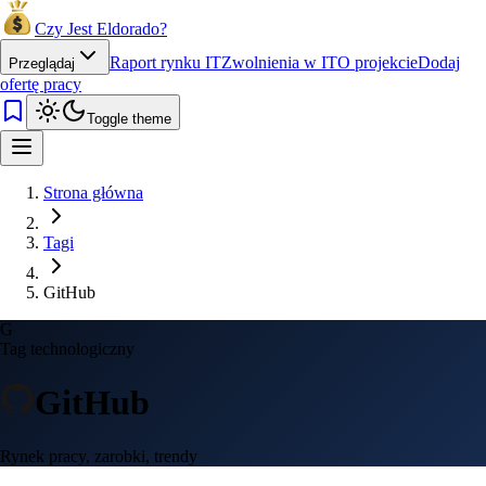
Czy Jest Eldorado?
Raport rynku IT
Zwolnienia w IT
O projekcie
Dodaj
Przeglądaj
ofertę pracy
Toggle theme
Strona główna
Tagi
GitHub
G
Tag technologiczny
GitHub
Rynek pracy, zarobki, trendy