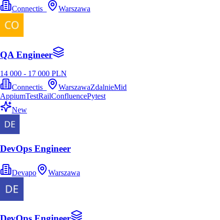
Connectis_
Warszawa
QA Engineer
14 000 - 17 000 PLN
Connectis_
Warszawa
Zdalnie
Mid
Appium
TestRail
Confluence
Pytest
New
DevOps Engineer
Devapo
Warszawa
DevOps Engineer