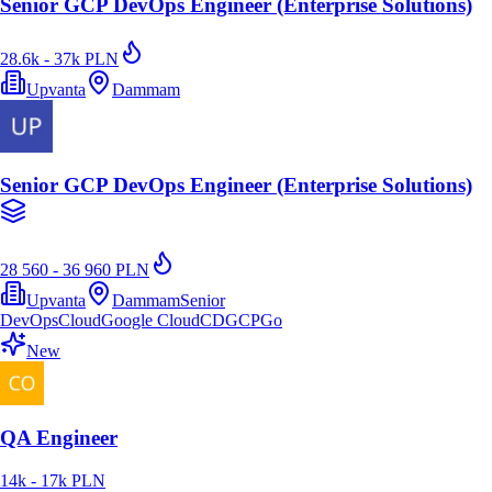
Senior GCP DevOps Engineer (Enterprise Solutions)
28.6k - 37k PLN
Upvanta
Dammam
Senior GCP DevOps Engineer (Enterprise Solutions)
28 560 - 36 960 PLN
Upvanta
Dammam
Senior
DevOps
Cloud
Google Cloud
CD
GCP
Go
New
QA Engineer
14k - 17k PLN