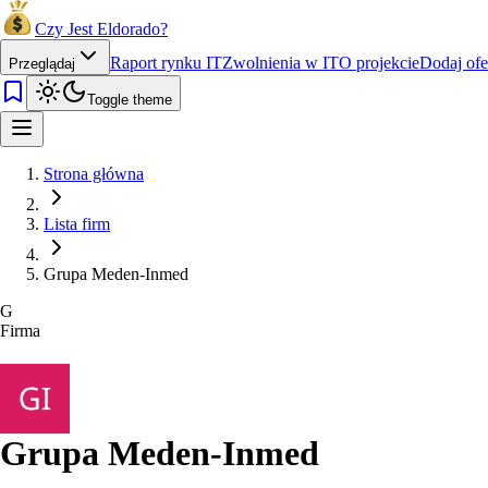
Czy Jest Eldorado?
Raport rynku IT
Zwolnienia w IT
O projekcie
Dodaj ofe
Przeglądaj
Toggle theme
Strona główna
Lista firm
Grupa Meden-Inmed
G
Firma
Grupa Meden-Inmed