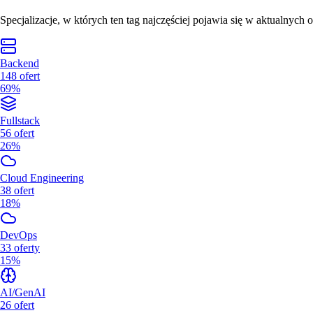
Specjalizacje, w których ten tag najczęściej pojawia się w aktualnych o
Backend
148
ofert
69%
Fullstack
56
ofert
26%
Cloud Engineering
38
ofert
18%
DevOps
33
oferty
15%
AI/GenAI
26
ofert