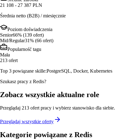
21 108 - 27 387 PLN
Średnia netto (B2B) / miesięcznie
Poziom doświadczenia
Senior
66
% (
139
ofert
)
Mid/Regular
31
% (
66
ofert
)
Popularność tagu
Mała
213
ofert
Top 3 powiązane skille:
PostgreSQL, Docker, Kubernetes
Szukasz pracy z Redis?
Zobacz wszystkie aktualne role
Przeglądaj
213
ofert
pracy i wybierz stanowisko dla siebie.
Przeglądaj wszystkie oferty
Kategorie powiązane z
Redis