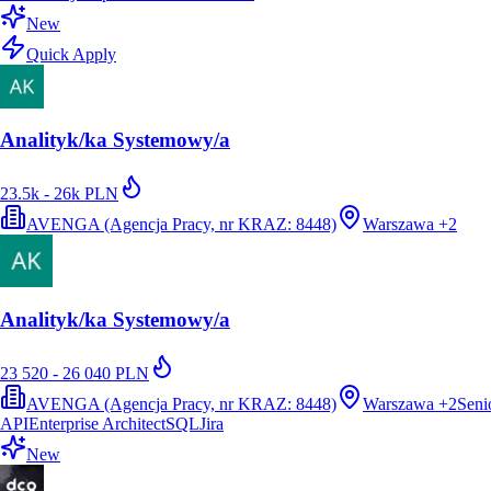
New
Quick Apply
Analityk/ka Systemowy/a
23.5k - 26k PLN
AVENGA (Agencja Pracy, nr KRAZ: 8448)
Warszawa
+
2
Analityk/ka Systemowy/a
23 520 - 26 040 PLN
AVENGA (Agencja Pracy, nr KRAZ: 8448)
Warszawa
+
2
Seni
API
Enterprise Architect
SQL
Jira
New