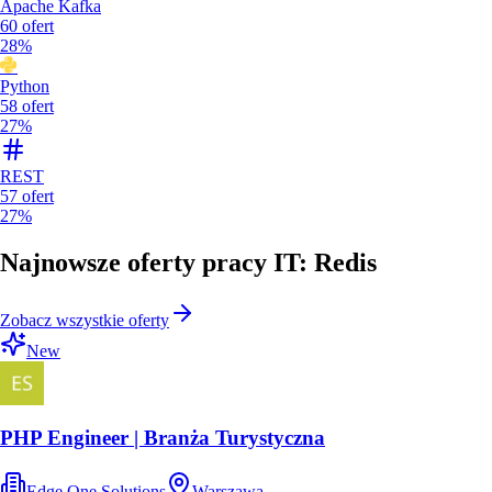
Apache Kafka
60
ofert
28%
Python
58
ofert
27%
REST
57
ofert
27%
Najnowsze oferty pracy IT: Redis
Zobacz wszystkie oferty
New
PHP Engineer | Branża Turystyczna
Edge One Solutions
Warszawa