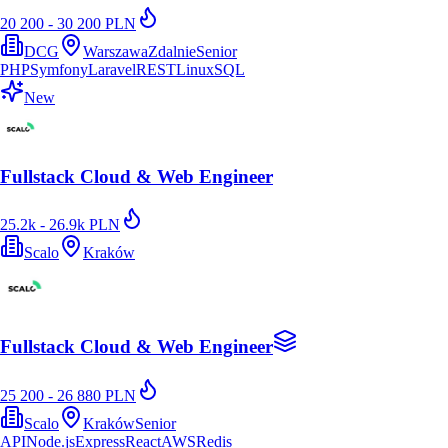
20 200 - 30 200 PLN
DCG
Warszawa
Zdalnie
Senior
PHP
Symfony
Laravel
REST
Linux
SQL
New
Fullstack Cloud & Web Engineer
25.2k - 26.9k PLN
Scalo
Kraków
Fullstack Cloud & Web Engineer
25 200 - 26 880 PLN
Scalo
Kraków
Senior
API
Node.js
Express
React
AWS
Redis