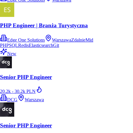
PHP Engineer | Branża Turystyczna
Edge One Solutions
Warszawa
Zdalnie
Mid
PHP
SQL
Redis
Elasticsearch
Git
New
Senior PHP Engineer
20.2k - 30.2k PLN
DCG
Warszawa
Senior PHP Engineer