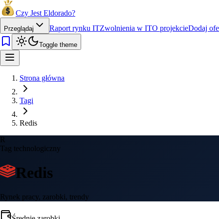
Czy Jest Eldorado?
Raport rynku IT
Zwolnienia w IT
O projekcie
Dodaj ofe
Przeglądaj
Toggle theme
Strona główna
Tagi
Redis
R
Tag technologiczny
Redis
Rynek pracy, zarobki, trendy
Średnie zarobki