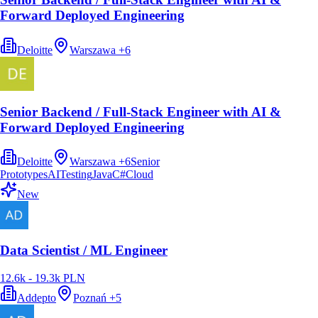
Forward Deployed Engineering
Deloitte
Warszawa
+
6
Senior Backend / Full-Stack Engineer with AI &
Forward Deployed Engineering
Deloitte
Warszawa
+
6
Senior
Prototypes
AI
Testing
Java
C#
Cloud
New
Data Scientist / ML Engineer
12.6k - 19.3k PLN
Addepto
Poznań
+
5