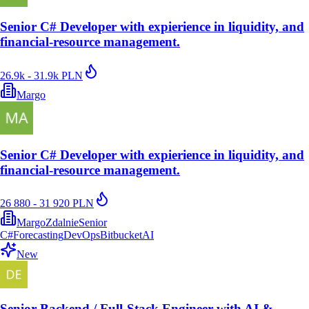
Senior C# Developer with expierience in liquidity, and
financial‑resource management.
26.9k - 31.9k PLN
Margo
Senior C# Developer with expierience in liquidity, and
financial‑resource management.
26 880 - 31 920 PLN
Margo
Zdalnie
Senior
C#
Forecasting
DevOps
Bitbucket
AI
New
Senior Backend / Full-Stack Engineer with AI &