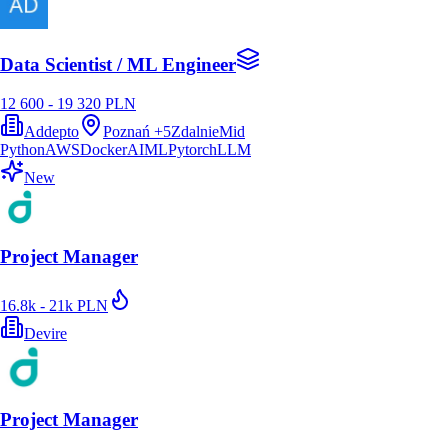
Data Scientist / ML Engineer
12 600 - 19 320 PLN
Addepto
Poznań
+
5
Zdalnie
Mid
Python
AWS
Docker
AI
ML
Pytorch
LLM
New
Project Manager
16.8k - 21k PLN
Devire
Project Manager