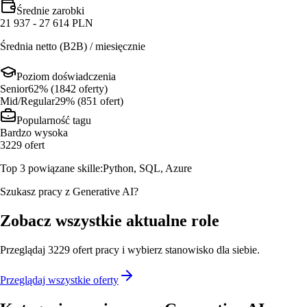
Średnie zarobki
21 937 - 27 614 PLN
Średnia netto (B2B) / miesięcznie
Poziom doświadczenia
Senior
62
% (
1842
oferty
)
Mid/Regular
29
% (
851
ofert
)
Popularność tagu
Bardzo wysoka
3229
ofert
Top 3 powiązane skille:
Python, SQL, Azure
Szukasz pracy z Generative AI?
Zobacz wszystkie aktualne role
Przeglądaj
3229
ofert
pracy i wybierz stanowisko dla siebie.
Przeglądaj wszystkie oferty