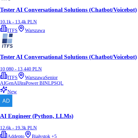
Tester AI Conversational Solutions (Chatbot/Voicebot)
10.1k - 13.4k PLN
ITFS
Warszawa
Tester AI Conversational Solutions (Chatbot/Voicebot)
10 080 - 13 440 PLN
ITFS
Warszawa
Senior
AI
GenAI
Jira
Power BI
NLP
SQL
New
AI Engineer (Python, LLMs)
12.6k - 19.3k PLN
Addepto
Białystok
+
5