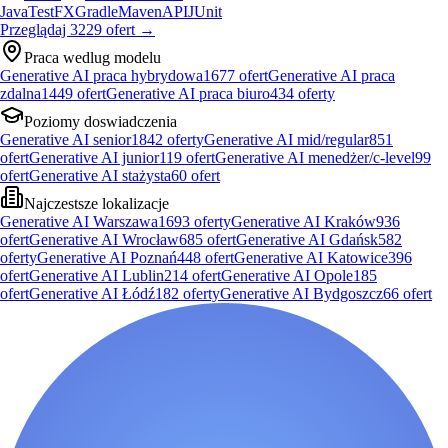
Java
TestFX
Gradle
Maven
API
JUnit
Przeglądaj
3229
ofert
→
Praca wedlug modelu
Generative AI praca hybrydowa
1677
ofert
Generative AI praca
zdalna
1449
ofert
Generative AI praca biuro
434
oferty
Poziomy doswiadczenia
Generative AI senior
1842
oferty
Generative AI mid/regular
851
ofert
Generative AI junior
119
ofert
Generative AI menedżer/c-level
99
ofert
Generative AI stażysta
60
ofert
Najczestsze lokalizacje
Generative AI Warszawa
1693
oferty
Generative AI Kraków
936
ofert
Generative AI Wrocław
685
ofert
Generative AI Gdańsk
582
oferty
Generative AI Poznań
448
ofert
Generative AI Katowice
396
ofert
Generative AI Lublin
214
ofert
Generative AI Opole
185
ofert
Generative AI Łódź
182
oferty
Generative AI Bydgoszcz
66
ofert