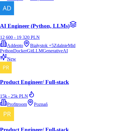
AI Engineer (Python, LLMs)
12 600 - 19 320 PLN
Addepto
Białystok
+
5
Zdalnie
Mid
Python
Docker
Git
LLM
GenerativeAI
New
Product Engineer/ Full-stack
15k - 25k PLN
Profitroom
Poznań
Product Engineer/ Full-stack