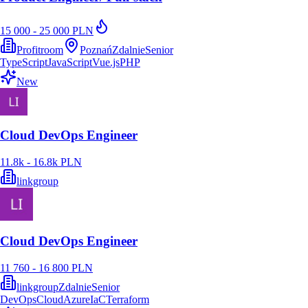
15 000 - 25 000 PLN
Profitroom
Poznań
Zdalnie
Senior
TypeScript
JavaScript
Vue.js
PHP
New
Cloud DevOps Engineer
11.8k - 16.8k PLN
linkgroup
Cloud DevOps Engineer
11 760 - 16 800 PLN
linkgroup
Zdalnie
Senior
DevOps
Cloud
Azure
IaC
Terraform