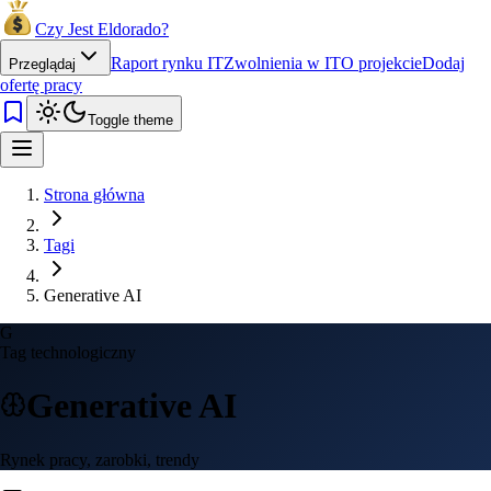
Czy Jest Eldorado?
Raport rynku IT
Zwolnienia w IT
O projekcie
Dodaj
Przeglądaj
ofertę pracy
Toggle theme
Strona główna
Tagi
Generative AI
G
Tag technologiczny
Generative AI
Rynek pracy, zarobki, trendy