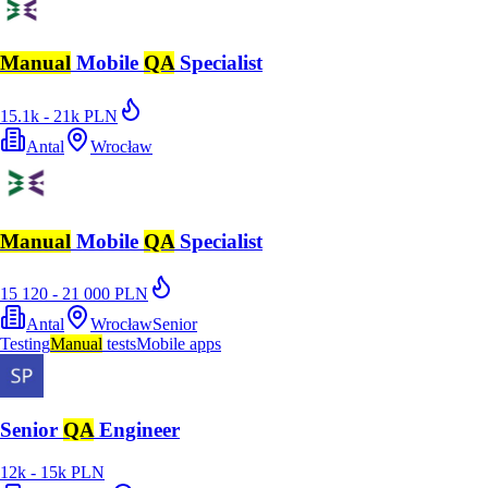
Manual
Mobile
QA
Specialist
15.1k - 21k PLN
Antal
Wrocław
Manual
Mobile
QA
Specialist
15 120 - 21 000 PLN
Antal
Wrocław
Senior
Testing
Manual
tests
Mobile apps
Senior
QA
Engineer
12k - 15k PLN