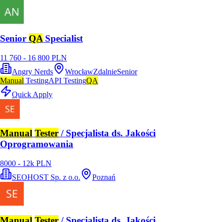
Senior
QA
Specialist
11 760 - 16 800 PLN
Angry Nerds
Wrocław
Zdalnie
Senior
Manual
Testing
API Testing
QA
Quick Apply
Manual
Tester
/ Specjalista ds. Jakości
Oprogramowania
8000 - 12k PLN
SEOHOST Sp. z o.o.
Poznań
Manual
Tester
/ Specjalista ds. Jakości