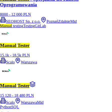
Oprogramowania
8000 - 12 000 PLN
SEOHOST Sp. z o.o.
Poznań
Zdalnie
Mid
Manual
testing
Testing
GitLab
Manual
Tester
15.1k - 18.5k PLN
Scalo
Warszawa
Manual
Tester
15 120 - 18 480 PLN
Scalo
Warszawa
Mid
Python
SQL