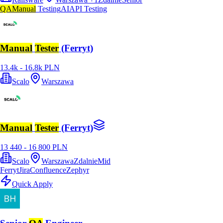
QA
Manual
Testing
AI
API Testing
Manual
Tester
(Ferryt)
13.4k - 16.8k PLN
Scalo
Warszawa
Manual
Tester
(Ferryt)
13 440 - 16 800 PLN
Scalo
Warszawa
Zdalnie
Mid
Ferryt
Jira
Confluence
Zephyr
Quick Apply