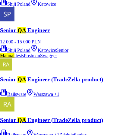
Shiji Poland
Katowice
Senior
QA
Engineer
12 000 - 15 000 PLN
Shiji Poland
Katowice
Senior
Manual
tests
Postman
Swagger
Senior
QA
Engineer (TradeZella product)
Railsware
Warszawa
+
1
Senior
QA
Engineer (TradeZella product)
Railsware
Warszawa
+
1
Zdalnie
Senior