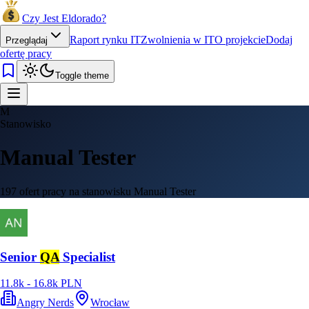
Czy Jest Eldorado?
Raport rynku IT
Zwolnienia w IT
O projekcie
Dodaj
Przeglądaj
ofertę pracy
Toggle theme
M
Stanowisko
Manual Tester
197 ofert pracy na stanowisku Manual Tester
Senior
QA
Specialist
11.8k - 16.8k PLN
Angry Nerds
Wrocław