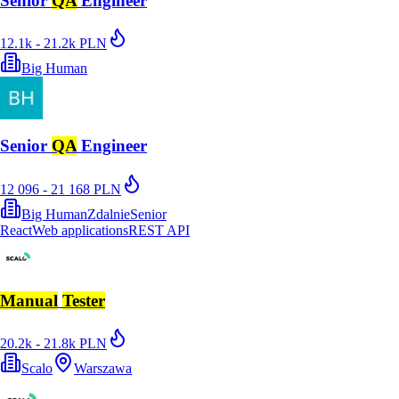
Senior
QA
Engineer
12.1k - 21.2k PLN
Big Human
Senior
QA
Engineer
12 096 - 21 168 PLN
Big Human
Zdalnie
Senior
React
Web applications
REST API
Manual
Tester
20.2k - 21.8k PLN
Scalo
Warszawa