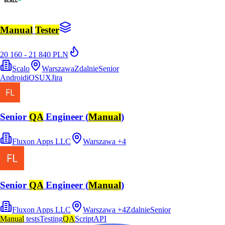
Manual
Tester
20 160 - 21 840 PLN
Scalo
Warszawa
Zdalnie
Senior
Android
iOS
UX
Jira
Senior
QA
Engineer (
Manual
)
Fluxon Apps LLC
Warszawa
+
4
Senior
QA
Engineer (
Manual
)
Fluxon Apps LLC
Warszawa
+
4
Zdalnie
Senior
Manual
tests
Testing
QA
Script
API